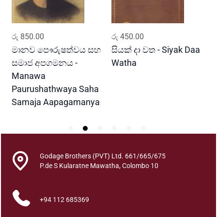
a
n
t
ADD TO CART
ADD TO CART
රු
850.00
රු
450.00
ර
i
t
මානව පෞරුෂත්වය සහ
සියක් දා වත - Siyak Daa
හ
y
සමාජ අපගමනය -
Watha
A
Manawa
Paurushathwaya Saha
Samaja Aapagamanya
Godage Brothers (PVT) Ltd. 661/665/675
P.de S Kularatne Mawatha, Colombo 10
+94 112 685369