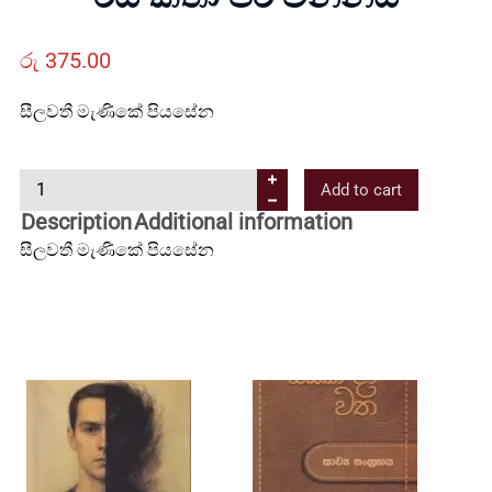
Us
රු
375.00
Contact
සීලවතී මැණිකේ පියසේන
Us
ර
Add to cart
ස
Description
Additional information
All
ක
සීලවතී මැණිකේ පියසේන
තා
පි
Categories
රි
ව
න්
නි
ය
q
u