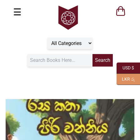
☰
USD $
LKR රු