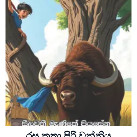
Home
About
රස කතා පිරි වන්නිය