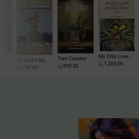
My Only
Two Cousins
Shinano
Sri Lanka Na...
රු
1,20
රු
950.00
රු
1,750.00
රු
750.00