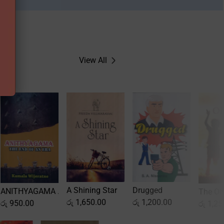
View All
Drugged
A Shining Star
Varun 
The Olympian
රු
1,200.00
රු
1,650.00
රු
650.
රු
1,250.00