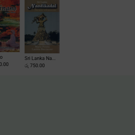
Shinano
Sri Lanka Na...
රු
1,750.00
රු
750.00