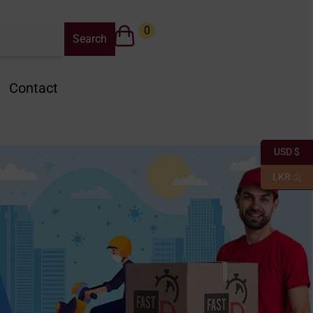
0
Contact
USD $
LKR රු