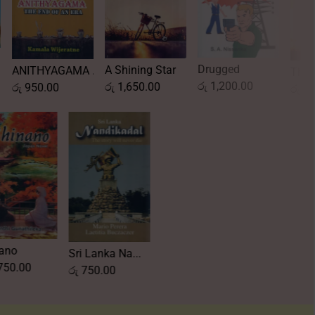
Drugged
A Shining Star
..
Varu
The Olympian
රු
1,200.00
රු
1,650.00
රු
65
රු
1,250.00
Shinano
Sri Lanka Na...
රු
1,750.00
රු
750.00