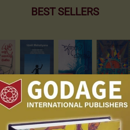
BEST SELLERS
Nakula Muni
Gee Gowindu G
ctan...
Akurata Yannata
රු
1,250.00
රු
600.00
0
රු
400.00