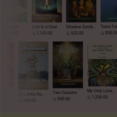
Krishanth
Tears Fallen...
ost In a Soul
Shadow Syndi...
රු
950.0
රු
850.00
ු
1,100.00
රු
525.00
My On
Two Cousins
Shinano
Sri Lanka Na...
රු
1,
රු
950.00
රු
1,750.00
රු
750.00