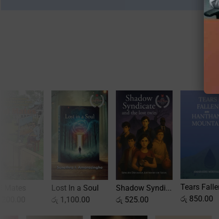
Krishantha 
Tears Fallen...
t In a Soul
Shadow Syndi...
රු
950.00
රු
850.00
,100.00
රු
525.00