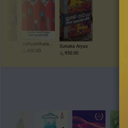
Jathyanthara...
ka Aryaa
Sunaka Aryaa
රු
400.00
0.00
රු
950.00