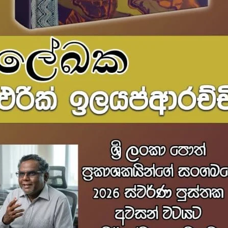
Ekama minise...
Harapata
Akara daru
yaka...
රු
575.00
රු
750.00
රු
1,100.00
0
The Mirror &...
Wara
Shadow Syndi...
Cactus &...
රු
675.00
රු
350
රු
525.00
රු
450.00