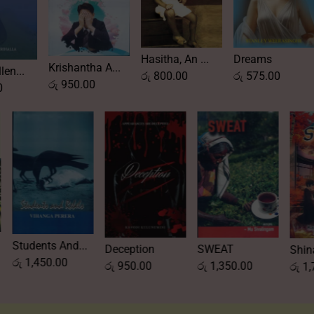
Hasitha, An ...
Dreams
a A...
ANITHYAGAMA .
රු
800.00
රු
575.00
0
රු
950.00
ly Love...
Students And...
SWEAT
Deception
200.00
රු
1,450.00
රු
1,350.00
රු
950.00