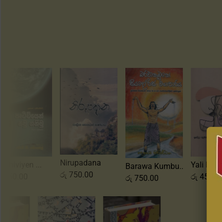
irupadana
Yali Hamunow...
Barawa Kumbu...
The Relu
ු
750.00
රු
450.00
රු
750.00
රු
650.0