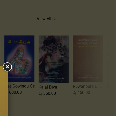
View All
×
Sins
ee
Dharmaya ha ...
Ruwanpura Di...
Kalal Diya
රු
75
රු
350.00
රු
450.00
රු
350.00