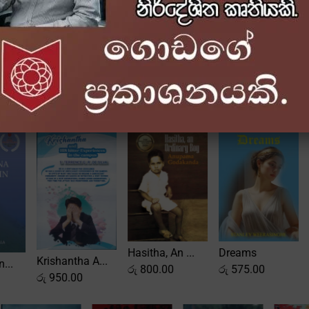
BEST NOVELS
Hasitha, An ...
Dreams
A...
ANITHYAGAMA ...
රු
800.00
රු
575.00
රු
950.00