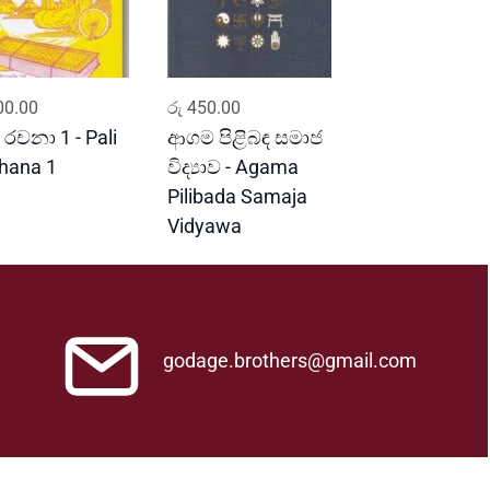
ADD TO CART
ADD TO CART
0.00
රු
450.00
 රචනා 1 - Pali
ආගම පිළිබඳ සමාජ
hana 1
විද්‍යාව - Agama
Pilibada Samaja
Vidyawa
godage.brothers@gmail.com