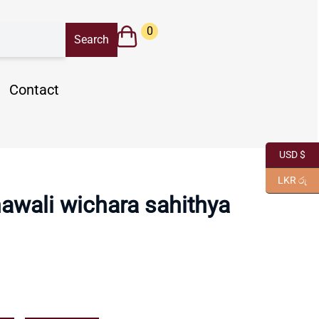
0
Contact
USD $
LKR රු
wali wichara sahithya