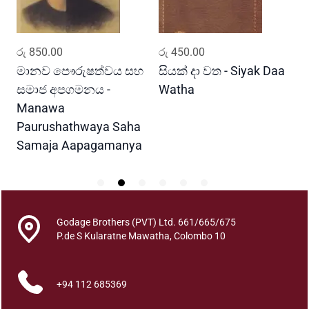
u
a
n
ADD TO CART
ADD TO CART
රු
850.00
රු
450.00
ර
t
i
මානව පෞරුෂත්වය සහ
සියක් දා වත - Siyak Daa
හ
t
සමාජ අපගමනය -
Watha
A
y
Manawa
Paurushathwaya Saha
Samaja Aapagamanya
Godage Brothers (PVT) Ltd. 661/665/675
P.de S Kularatne Mawatha, Colombo 10
+94 112 685369