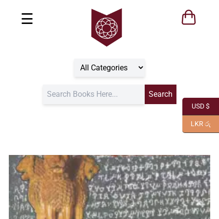
☰
USD $
LKR රු