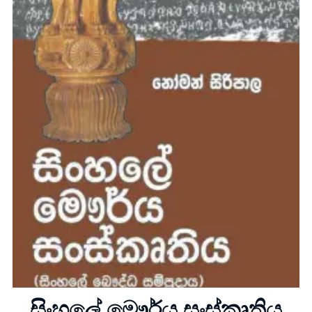
Home
About
සිංහලේ මෞර්ය සංස්කෘතිය