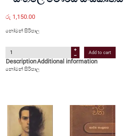
Us
රු
1,150.00
Contact
නෝමන් සිරිපාල
Us
සිං
Add to cart
හ
Description
Additional information
All
ලේ
නෝමන් සිරිපාල
මෞ
ර්
Categories
ය
සං
ස්
කෘ
ති
ය
q