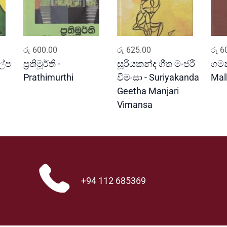
ADD TO CART
ADD TO CART
රු
600.00
රු
625.00
රු
60
ල්ප
ප්‍රතිමූර්ති -
සූරියකන්ද ගීත මංජරී
ගමන
Prathimurthi
වීමංසා - Suriyakanda
Mal
Geetha Manjari
Vimansa
+94 112 685369