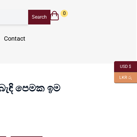
0
Contact
USD $
LKR රු
බැඳි පෙමක ඉම