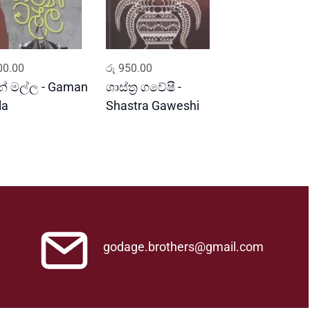
ADD TO CART
ADD TO CART
0.00
රු
950.00
් මල්ල - Gaman
ශාස්ත්‍ර ගවේෂී -
la
Shastra Gaweshi
godage.brothers@gmail.com