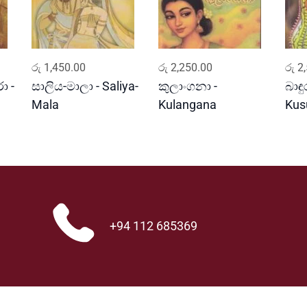
r
i
L
a
ADD TO CART
ADD TO CART
n
රු
1,450.00
රු
2,250.00
රු
2,
k
ා -
සාලිය-මාලා - Saliya-
කුලාංගනා -
බාඳු
a
Mala
Kulangana
Ku
q
u
a
n
t
i
t
+94 112 685369
y