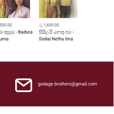
ADD TO CART
ADD TO CART
500.00
රු
1,600.00
රා කුසුම - Badura
සිසිලයි නෙතු ඉම -
suma
Sisilai Nethu Ima
godage.brothers@gmail.com