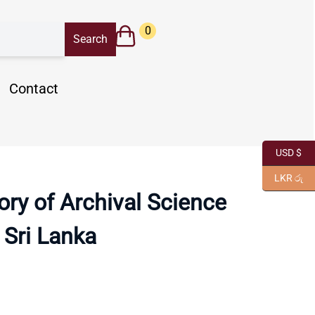
0
Contact
USD $
LKR රු
ory of Archival Science
 Sri Lanka