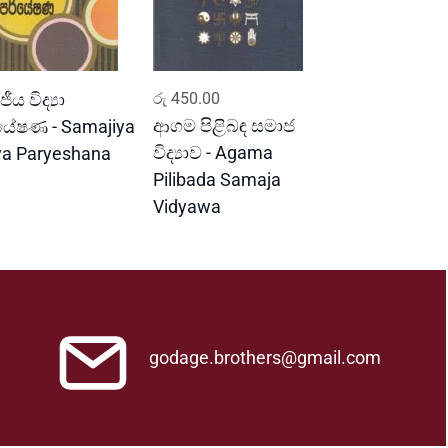
READ MORE
ADD TO CART
ීය විද්‍යා
රු
450.00
ආගම පිළිබඳ සමාජ
යේෂණ - Samajiya
විද්‍යාව - Agama
ya Paryeshana
Pilibada Samaja
Vidyawa
godage.brothers@gmail.com