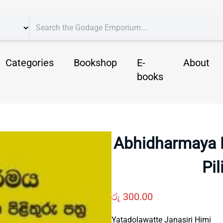
Categories
Bookshop
E-
About
books
Abhidharmaya 
Pil
රු
300.00
Yatadolawatte Janasiri Himi