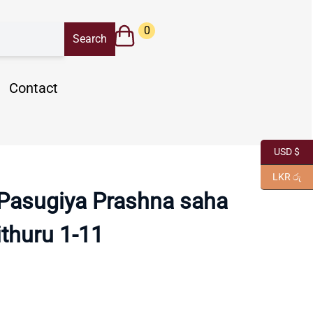
0
Contact
USD $
LKR රු
Pasugiya Prashna saha
ithuru 1-11