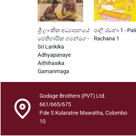
READ MORE
READ MORE
ශ්‍රී ලාංකික අධ්‍යාපනයේ
පාලි රචනා 1 - Pali
ඓතිහාසික ගමන්මග -
Rachana 1
Sri Lankika
Adhyapanaye
Aithihasika
Gamanmaga
Godage Brothers (PVT) Ltd.
661/665/675
P.de S Kularatne Mawatha, Colombo
10