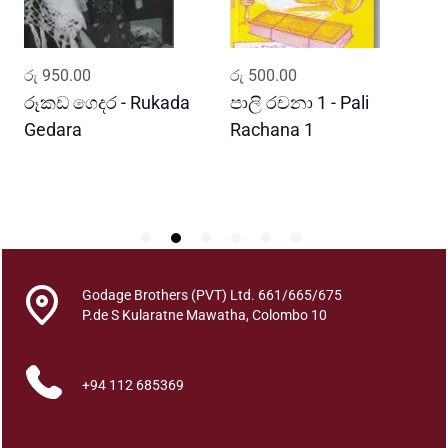
n
t
i
ADD TO CART
ADD TO CART
රු
950.00
රු
500.00
ර
t
y
රූකඩ ගෙදර - Rukada
පාලි රචනා 1 - Pali
ආ
Gedara
Rachana 1
ව
S
Godage Brothers (PVT) Ltd. 661/665/675
P.de S Kularatne Mawatha, Colombo 10
+94 112 685369