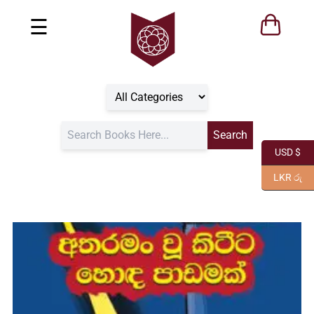
☰
USD $
LKR රු