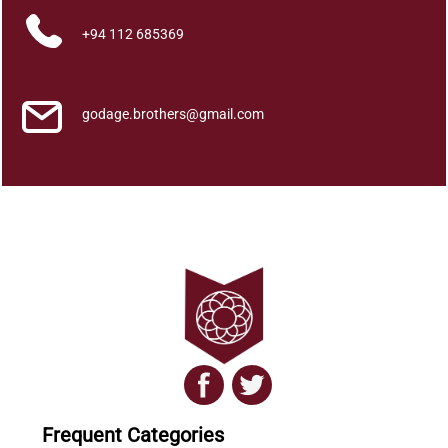
s
+94 112 685369
h
i
s
h
godage.brothers@gmail.com
y
a
k
e
n
d
r
i
y
a
i
g
e
Frequent Categories
n