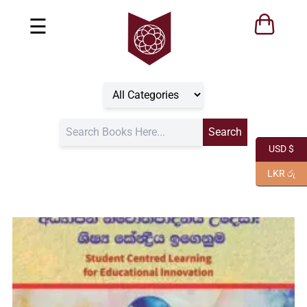
☰
USD $
LKR රු