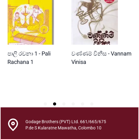
n
a
w
o
t
h
p
READ MORE
READ MORE
පාලි රචනා 1 - Pali
වණ්ණම් විනිස - Vannam
ම
a
d
ri
Rachana 1
Vinisa
ව
a
W
n
P
a
y
a
u
d
e
Godage Brothers (PVT) Ltd. 661/665/675
s
P.de S Kularatne Mawatha, Colombo 10
a