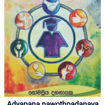
Home
About
Adyapana nawothpadanaya