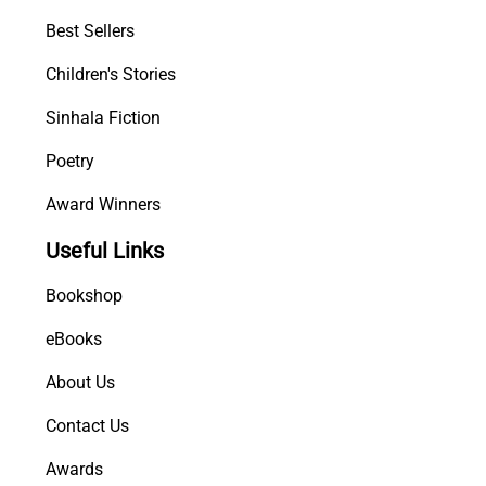
u
Best Sellers
m
a
Children's Stories
q
Sinhala Fiction
u
a
Poetry
n
t
Award Winners
i
Useful Links
t
y
Bookshop
eBooks
About Us
Contact Us
Awards