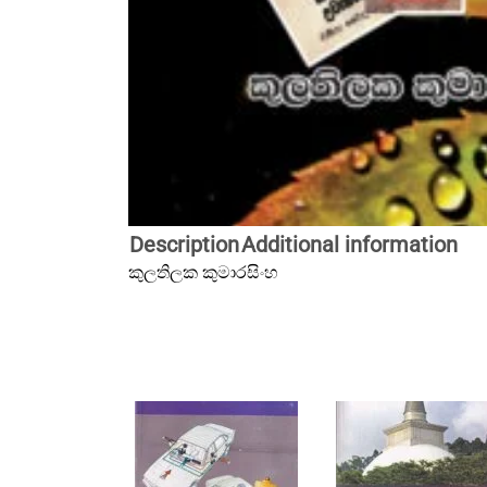
Description
Additional information
කුලතිලක කුමාරසිංහ