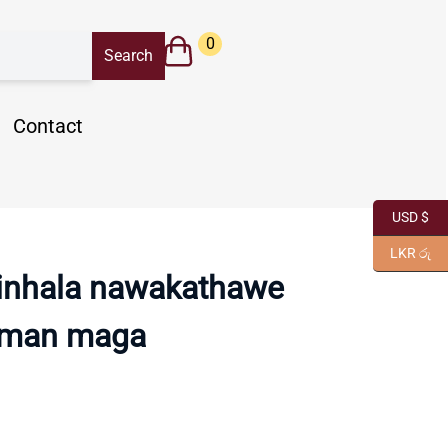
0
Contact
USD $
LKR රු
inhala nawakathawe
man maga