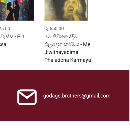
ADD TO CART
ADD TO CART
5.00
රු
650.00
 වැස්ස - Pini
මේ ජීවිතයේදීම
ssa
ඵලදෙන කර්මය - Me
Jiwithayedima
Phaladena Karmaya
godage.brothers@gmail.com