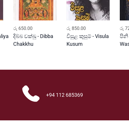
a
q
u
a
ADD TO CART
ADD TO CART
n
රු
650.00
රු
850.00
රු
72
t
liya
දිබ්බ චක්ඛු - Dibba
විසුළ කුසුම් - Visula
පිනි
i
Chakkhu
Kusum
Wa
t
y
+94 112 685369