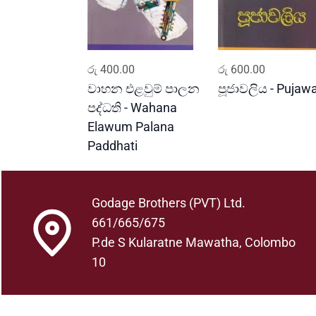
ADD TO CART
ADD TO CART
රු
400.00
රු
600.00
වාහන එළවුම් පාලන
පූජාවලිය - Pujawa
පද්ධති - Wahana
Elawum Palana
Paddhati
Godage Brothers (PVT) Ltd.
661/665/675
P.de S Kularatne Mawatha, Colombo
10