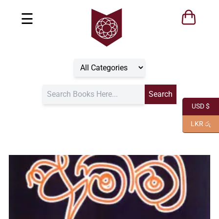
☰
USD $
LKR රු