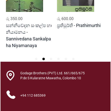
ADD TO CART
ADD TO CART
රු
350.00
රු
600.00
ර
සන්නිවේදන සංකල්ප හා
ප්‍රතිමූර්ති - Prathimurthi
ස
නියාමනය -
ව
Sannivedana Sankalpa
G
ha Niyamanaya
V
Godage Brothers (PVT) Ltd. 661/665/675
P.de S Kularatne Mawatha, Colombo 10
+94 112 685369