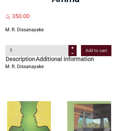
Us
රු
350.00
Contact
M. R. Dissanayake
Us
A
Add to cart
m
Description
Additional information
All
m
M. R. Dissanayake
a
Categories
q
u
a
n
t
i
t
y