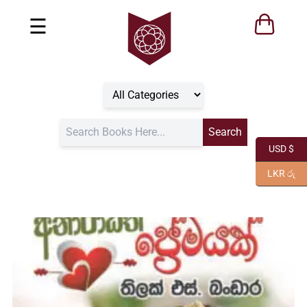
☰
USD $
LKR රු