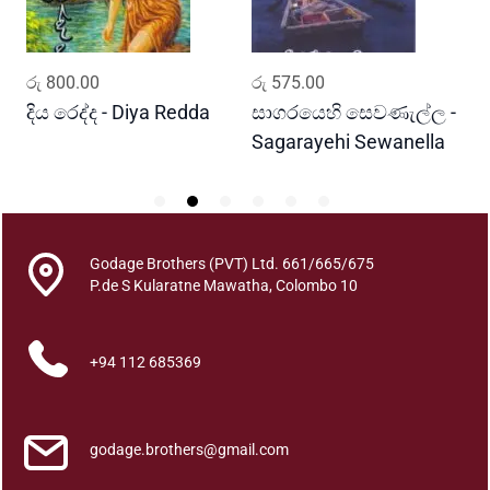
e
m
a
ADD TO CART
ADD TO CART
රු
800.00
රු
575.00
ර
y
a
දිය රෙද්ද - Diya Redda
සාගරයෙහි සෙවණැල්ල -
ර
k
Sagarayehi Sewanella
R
q
u
a
n
Godage Brothers (PVT) Ltd. 661/665/675
t
P.de S Kularatne Mawatha, Colombo 10
i
t
y
+94 112 685369
godage.brothers@gmail.com