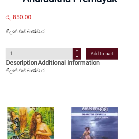
Us
රු
850.00
Contact
තිලක් එස් බණ්ඩාර
Us
A
Add to cart
n
All
Description
Additional information
a
තිලක් එස් බණ්ඩාර
r
Categories
a
d
i
t
h
a
P
r