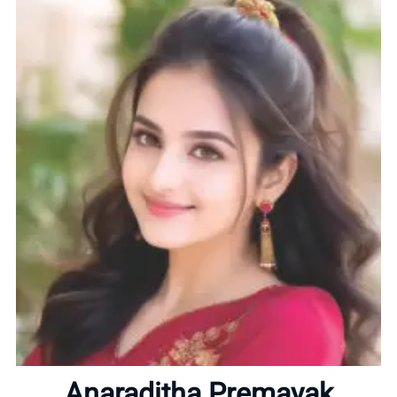
Home
About
Anaraditha Premayak