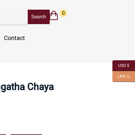
0
Contact
USD $
LKR රු
gatha Chaya