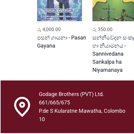
ADD TO CART
ADD TO CART
රු
4,000.00
රු
350.00
පසන් ගායනා - Pasan
සන්නිවේදන සංක
Gayana
හා නියාමනය -
Sannivedana
Sankalpa ha
Niyamanaya
Godage Brothers (PVT) Ltd.
661/665/675
P.de S Kularatne Mawatha, Colombo
10