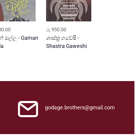
ADD TO CART
ADD TO CART
0.00
රු
950.00
් මල්ල - Gaman
ශාස්ත්‍ර ගවේෂී -
la
Shastra Gaweshi
godage.brothers@gmail.com