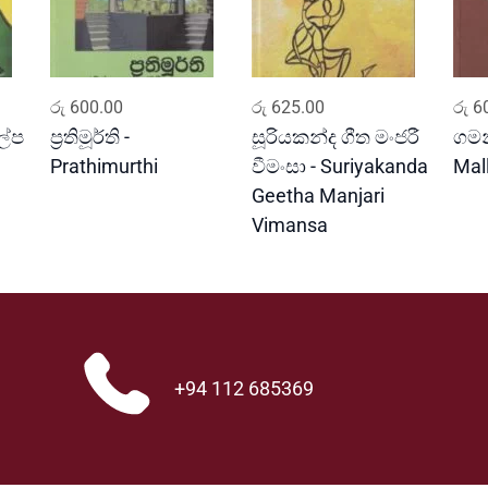
ADD TO CART
ADD TO CART
රු
600.00
රු
625.00
රු
60
ල්ප
ප්‍රතිමූර්ති -
සූරියකන්ද ගීත මංජරී
ගමන
Prathimurthi
වීමංසා - Suriyakanda
Mal
Geetha Manjari
Vimansa
+94 112 685369