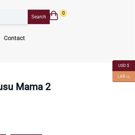
0
Contact
USD $
LKR රු
usu Mama 2