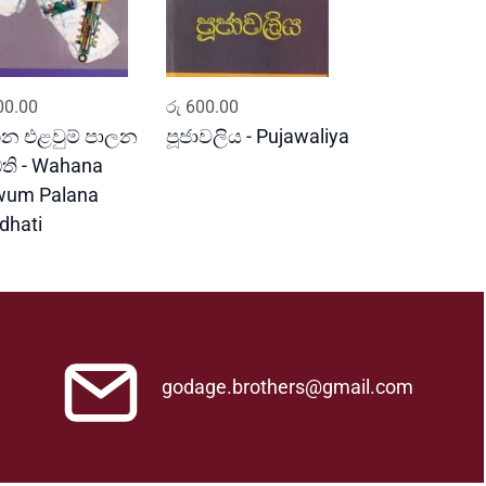
ADD TO CART
ADD TO CART
0.00
රු
600.00
න එළවුම් පාලන
පූජාවලිය - Pujawaliya
ධති - Wahana
wum Palana
dhati
godage.brothers@gmail.com