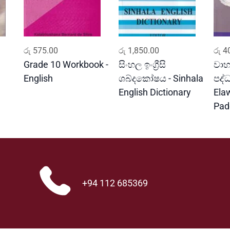
ADD TO CART
ADD TO CART
රු
575.00
රු
1,850.00
රු
40
Grade 10 Workbook -
සිංහල ඉංග්‍රීසි
වාහ
English
ශබ්දකෝෂය - Sinhala
පද්
English Dictionary
Ela
Pad
+94 112 685369