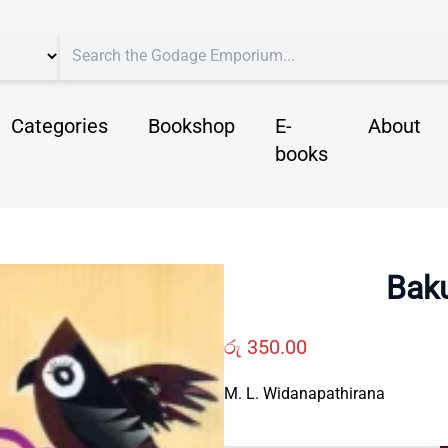
Categories
Bookshop
E-
About
books
Bak
රු
350.00
M. L. Widanapathirana