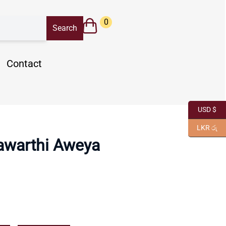
0
Contact
USD $
LKR රු
awarthi Aweya