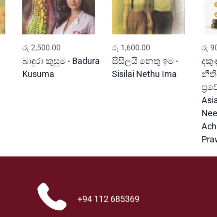
ADD TO CART
ADD TO CART
රු
2,500.00
රු
1,600.00
රු
90
බාඳුරා කුසුම - Badura
සිසිලයි නෙතු ඉම -
දකු
Kusuma
Sisilai Nethu Ima
නීත
ප්‍
Asi
Nee
Ach
Pra
+94 112 685369