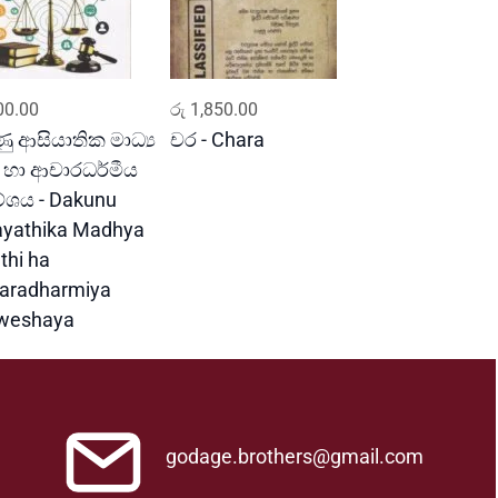
ADD TO CART
ADD TO CART
0.00
රු
1,850.00
ණු ආසියාතික මාධ්‍ය
චර - Chara
ි හා ආචාරධර්මීය
රවේශය - Dakunu
ayathika Madhya
thi ha
aradharmiya
weshaya
godage.brothers@gmail.com