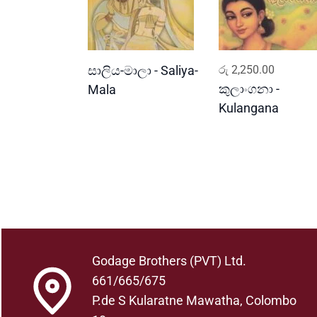
READ MORE
ADD TO CART
සාලිය-මාලා - Saliya-
රු
2,250.00
කුලාංගනා -
Mala
Kulangana
Godage Brothers (PVT) Ltd.
661/665/675
P.de S Kularatne Mawatha, Colombo