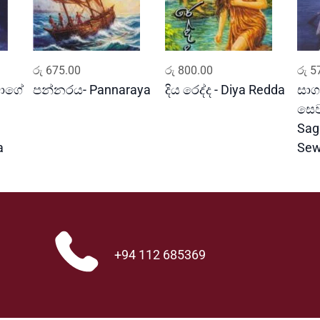
ADD TO CART
ADD TO CART
රු
675.00
රු
800.00
රු
57
ුවාගේ
පන්නරය- Pannaraya
දිය රෙද්ද - Diya Redda
සාග
සෙව
Sag
a
Sew
+94 112 685369