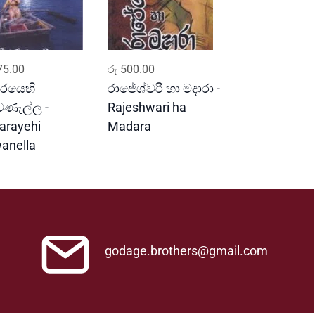
ADD TO CART
ADD TO CART
5.00
රු
500.00
රයෙහි
රාජේශ්වරී හා මදාරා -
ණැල්ල -
Rajeshwari ha
arayehi
Madara
anella
godage.brothers@gmail.com