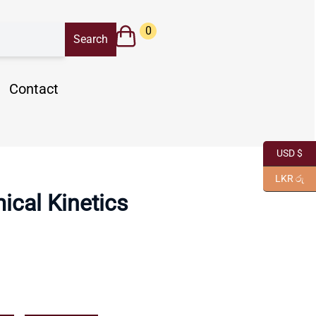
0
Contact
USD $
LKR රු
ical Kinetics