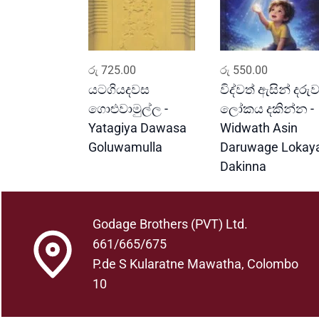
ADD TO CART
ADD TO CART
රු
725.00
රු
550.00
යටගියදවස
විද්වත් ඇසින් දර
ගොළුවාමුල්ල -
ලෝකය දකින්න -
Yatagiya Dawasa
Widwath Asin
Goluwamulla
Daruwage Lokay
Dakinna
Godage Brothers (PVT) Ltd.
661/665/675
P.de S Kularatne Mawatha, Colombo
10