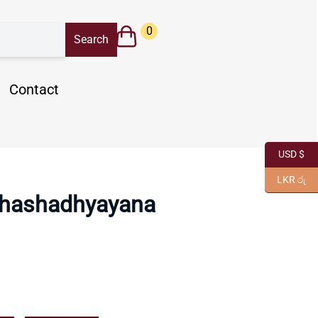
0
Contact
USD $
LKR රු
Bhashadhyayana