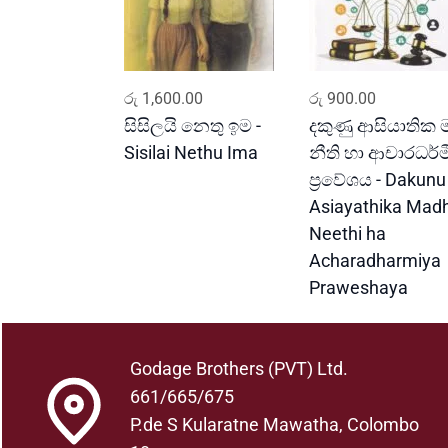
ADD TO CART
ADD TO CART
රු
1,600.00
රු
900.00
සිසිලයි නෙතු ඉම -
දකුණු ආසියාතික ම
Sisilai Nethu Ima
නීති හා ආචාරධර්ම
ප්‍රවේශය - Dakunu
Asiayathika Mad
Neethi ha
Acharadharmiya
Praweshaya
Godage Brothers (PVT) Ltd.
661/665/675
P.de S Kularatne Mawatha, Colombo