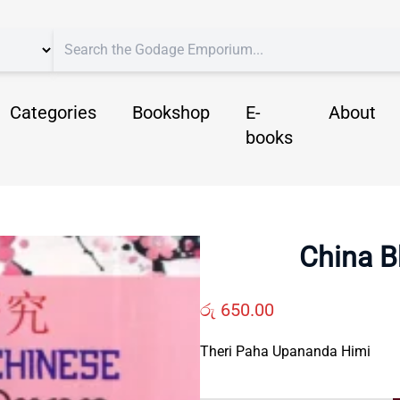
Categories
Bookshop
E-
About
books
China 
රු
650.00
Theri Paha Upananda Himi