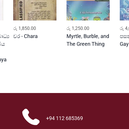
ADD TO CART
ADD TO CART
රු
1,850.00
රු
1,250.00
රු
4,
ාධ්‍ය
චර - Chara
Myrtle, Burble, and
පසන
ීය
The Green Thing
Gay
hya
+94 112 685369