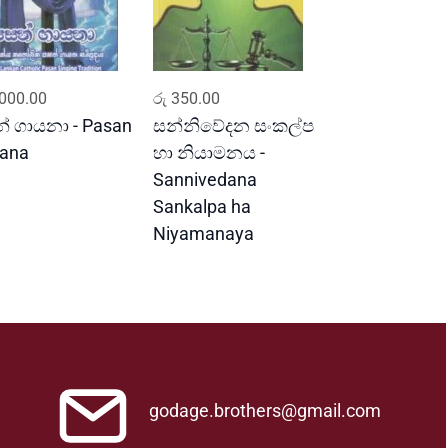
ADD TO CART
ADD TO CART
000.00
රු
350.00
් ගායනා - Pasan
සන්නිවේදන සංකල්ප
ana
හා නියාමනය -
Sannivedana
Sankalpa ha
Niyamanaya
godage.brothers@gmail.com