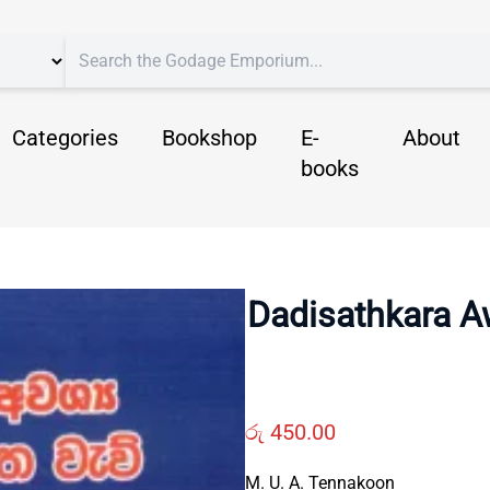
Categories
Bookshop
E-
About
books
Dadisathkara A
රු
450.00
M. U. A. Tennakoon