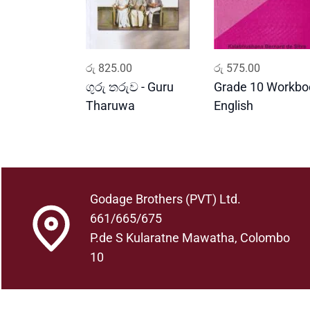
ADD TO CART
ADD TO CART
රු
825.00
රු
575.00
ගුරු තරුව - Guru
Grade 10 Workboo
Tharuwa
English
Godage Brothers (PVT) Ltd.
661/665/675
P.de S Kularatne Mawatha, Colombo
10