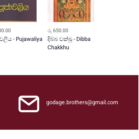
ADD TO CART
ADD TO CART
0.00
රු
650.00
ාවලිය - Pujawaliya
දිබ්බ චක්ඛු - Dibba
Chakkhu
godage.brothers@gmail.com