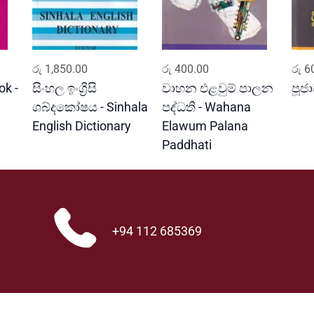
w
a
q
u
ADD TO CART
ADD TO CART
a
රු
1,850.00
රු
400.00
රු
60
n
k -
සිංහල ඉංග්‍රීසි
වාහන එළවුම් පාලන
පූජ
t
ශබ්දකෝෂය - Sinhala
පද්ධති - Wahana
i
English Dictionary
Elawum Palana
t
Paddhati
y
+94 112 685369