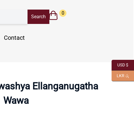
0
Contact
USD $
LKR රු
washya Ellanganugatha
Wawa