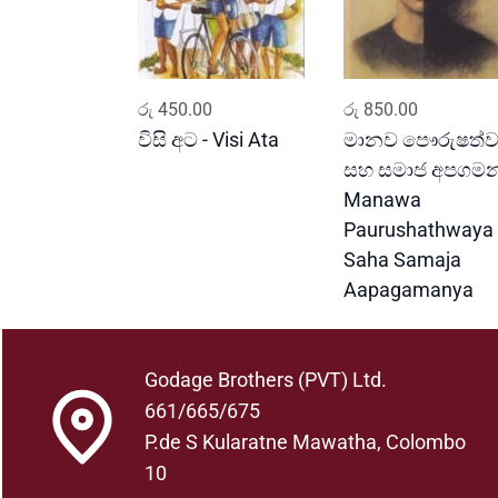
ADD TO CART
ADD TO CART
රු
450.00
රු
850.00
විසි අට - Visi Ata
මානව පෞරුෂත්
සහ සමාජ අපගමන
Manawa
Paurushathwaya
Saha Samaja
Aapagamanya
Godage Brothers (PVT) Ltd.
661/665/675
P.de S Kularatne Mawatha, Colombo
10