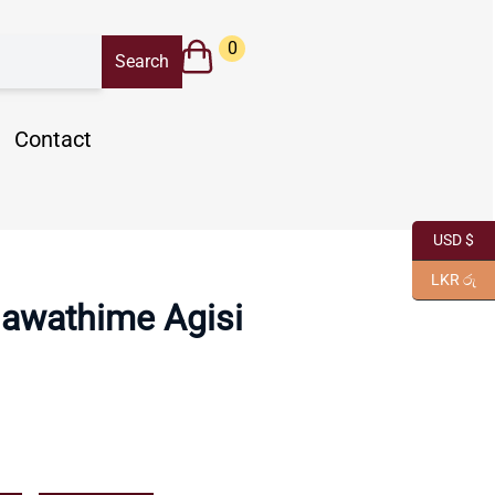
0
Contact
USD $
LKR රු
awathime Agisi