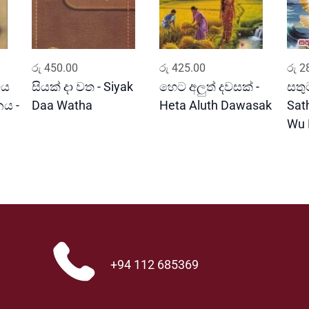
ADD TO CART
ADD TO CART
රු
450.00
රු
425.00
රු
28
වය
සියක් දා වත - Siyak
හෙට අලුත් දවසක් -
සතුට
ය -
Daa Watha
Heta Aluth Dawasak
Sat
Wu 
+94 112 685369