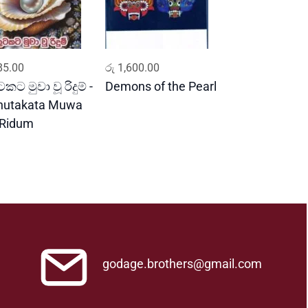
ADD TO CART
ADD TO CART
5.00
රු
1,600.00
කට මුවා වූ රිදුම් -
Demons of the Pearl
hutakata Muwa
Ridum
godage.brothers@gmail.com