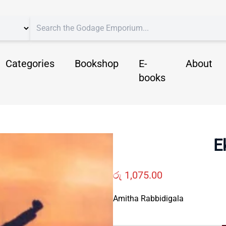
Categories
Bookshop
E-
About
books
E
රු
1,075.00
Amitha Rabbidigala