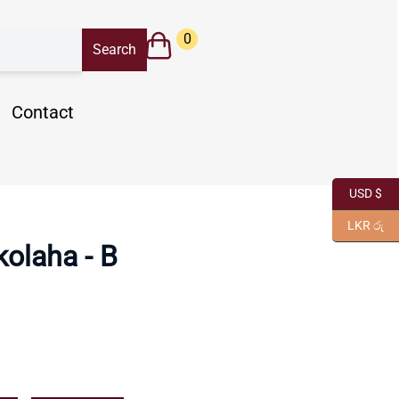
0
Contact
USD $
LKR රු
kolaha - B