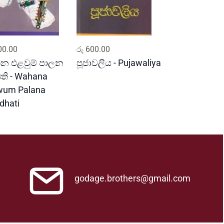
ADD TO CART
ADD TO CART
0.00
රු
600.00
න එළවුම් පාලන
පූජාවලිය - Pujawaliya
ධති - Wahana
wum Palana
dhati
godage.brothers@gmail.com