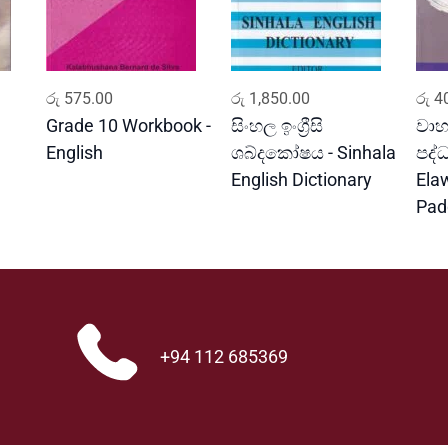
ADD TO CART
ADD TO CART
රු
575.00
රු
1,850.00
රු
40
Grade 10 Workbook -
සිංහල ඉංග්‍රීසි
වාහ
English
ශබ්දකෝෂය - Sinhala
පද්
English Dictionary
Ela
Pad
+94 112 685369