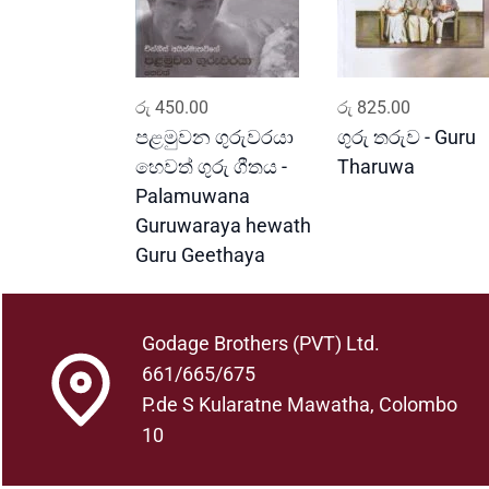
ADD TO CART
ADD TO CART
රු
450.00
රු
825.00
පළමුවන ගුරුවරයා
ගුරු තරුව - Guru
හෙවත් ගුරු ගීතය -
Tharuwa
Palamuwana
Guruwaraya hewath
Guru Geethaya
Godage Brothers (PVT) Ltd.
661/665/675
P.de S Kularatne Mawatha, Colombo
10