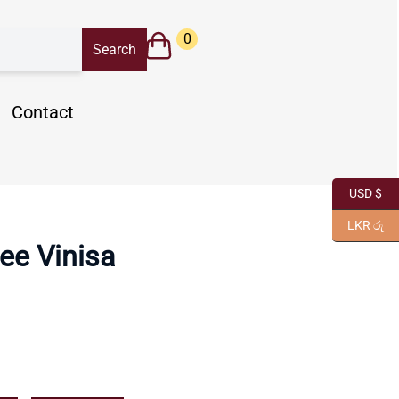
0
Contact
USD $
LKR රු
ee Vinisa