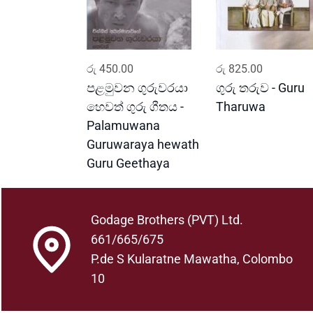
ADD TO CART
ADD TO CART
රු
450.00
රු
825.00
පළමුවන ගුරුවරයා
ගුරු තරුව - Guru
හෙවත් ගුරු ගීතය -
Tharuwa
Palamuwana
Guruwaraya hewath
Guru Geethaya
Godage Brothers (PVT) Ltd.
661/665/675
P.de S Kularatne Mawatha, Colombo
10