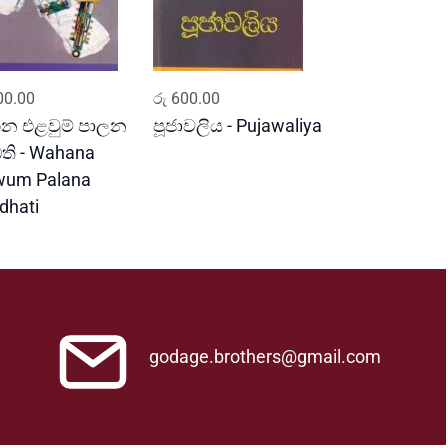
ADD TO CART
ADD TO CART
0.00
රු
600.00
න එළවුම් පාලන
පූජාවලිය - Pujawaliya
ධති - Wahana
wum Palana
dhati
godage.brothers@gmail.com