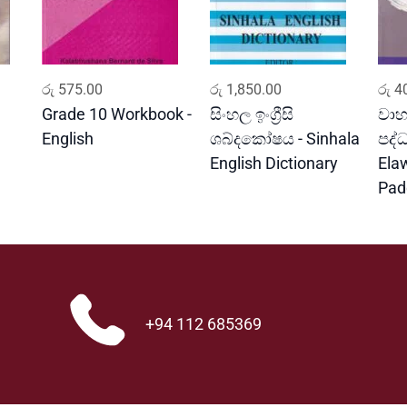
ADD TO CART
ADD TO CART
රු
575.00
රු
1,850.00
රු
40
Grade 10 Workbook -
සිංහල ඉංග්‍රීසි
වාහ
English
ශබ්දකෝෂය - Sinhala
පද්
English Dictionary
Ela
Pad
+94 112 685369