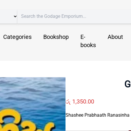
Categories
Bookshop
E-
About
books
G
රු
1,350.00
Shashee Prabhaath Ranasinha