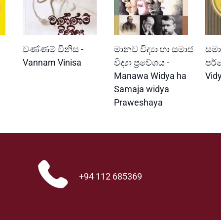
READ MORE
READ MORE
වණ්ණම් විනිස -
මානව විද්‍යා හා සමාජ
සමාජ
Vannam Vinisa
විද්‍යා ප්‍රවේශය -
පර්
Manawa Widya ha
Vid
Samaja widya
Praweshaya
+94 112 685369