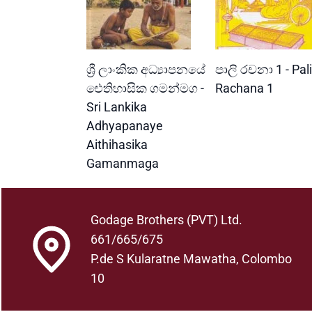
READ MORE
READ MORE
ශ්‍රී ලාංකික අධ්‍යාපනයේ
පාලි රචනා 1 - Pali
ඓතිහාසික ගමන්මග -
Rachana 1
Sri Lankika
Adhyapanaye
Aithihasika
Gamanmaga
Godage Brothers (PVT) Ltd.
661/665/675
P.de S Kularatne Mawatha, Colombo
10