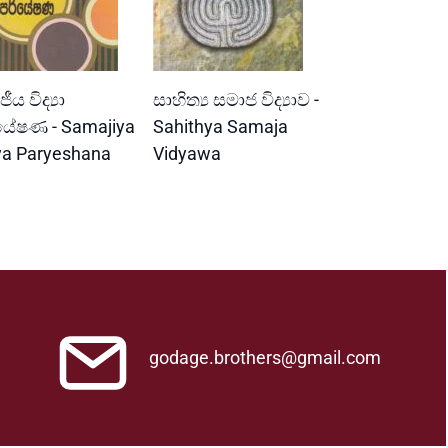
READ MORE
READ MORE
ීය විද්‍යා
සාහිත්‍ය සමාජ විද්‍යාව -
යේෂණ - Samajiya
Sahithya Samaja
ya Paryeshana
Vidyawa
godage.brothers@gmail.com