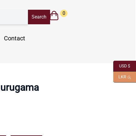
0
Contact
USD $
LKR රු
urugama