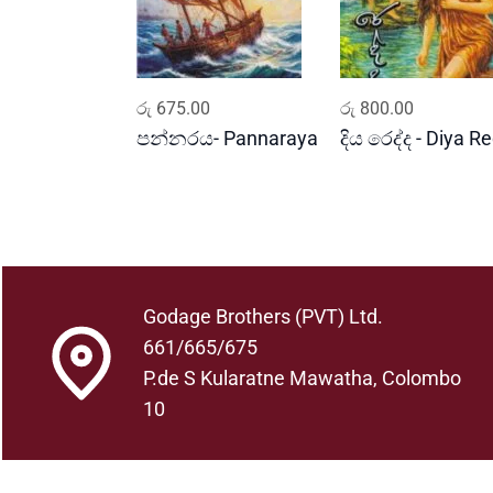
ADD TO CART
ADD TO CART
රු
675.00
රු
800.00
පන්නරය- Pannaraya
දිය රෙද්ද - Diya R
Godage Brothers (PVT) Ltd.
661/665/675
P.de S Kularatne Mawatha, Colombo
10