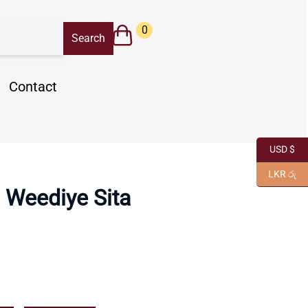
0
Contact
USD $
LKR රු
 Weediye Sita