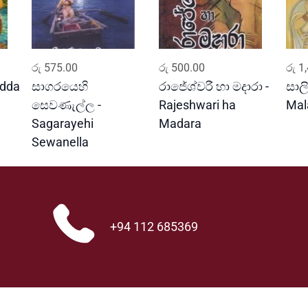
ADD TO CART
ADD TO CART
රු
575.00
රු
500.00
රු
1,
edda
සාගරයෙහි
රාජේශ්වරී හා මදාරා -
සාලි
සෙවණැල්ල -
Rajeshwari ha
Mal
Sagarayehi
Madara
Sewanella
+94 112 685369