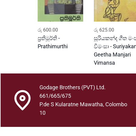
ADD TO CART
ADD TO CART
රු
600.00
රු
625.00
ප්‍රතිමූර්ති -
සූරියකන්ද ගීත මංජ
Prathimurthi
වීමංසා - Suriyaka
Geetha Manjari
Vimansa
Godage Brothers (PVT) Ltd.
661/665/675
P.de S Kularatne Mawatha, Colombo
10