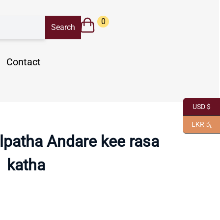
0
Contact
USD $
LKR රු
lpatha Andare kee rasa
katha