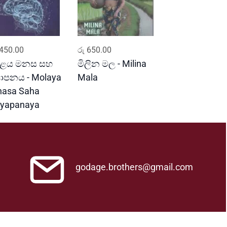
ADD TO CART
ADD TO CART
450.00
රු
650.00
ළය මනස සහ
මිලින මල - Milina
‍යාපනය - Molaya
Mala
asa Saha
yapanaya
godage.brothers@gmail.com