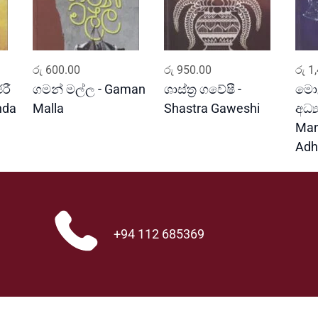
a
q
u
a
ADD TO CART
ADD TO CART
n
රු
600.00
රු
950.00
රු
1,
t
රී
ගමන් මල්ල - Gaman
ශාස්ත්‍ර ගවේෂී -
මො
i
nda
Malla
Shastra Gaweshi
අධ්
t
Man
y
Adh
+94 112 685369