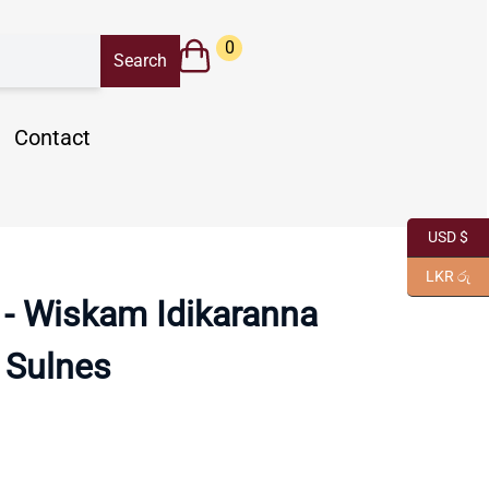
0
Contact
USD $
LKR රු
 - Wiskam Idikaranna
Sulnes