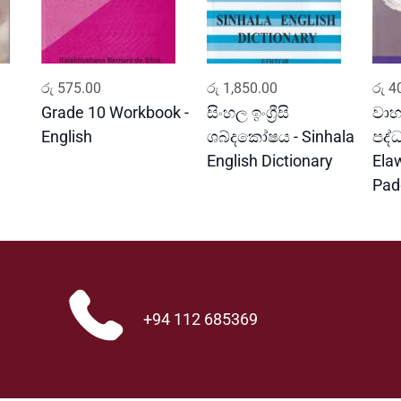
u
a
n
t
ADD TO CART
ADD TO CART
i
රු
575.00
රු
1,850.00
රු
40
t
Grade 10 Workbook -
සිංහල ඉංග්‍රීසි
වාහ
y
English
ශබ්දකෝෂය - Sinhala
පද්
English Dictionary
Ela
Pad
+94 112 685369