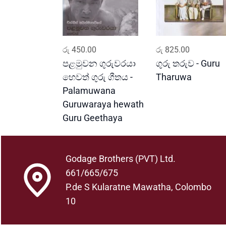
ADD TO CART
ADD TO CART
රු
450.00
රු
825.00
පළමුවන ගුරුවරයා
ගුරු තරුව - Guru
හෙවත් ගුරු ගීතය -
Tharuwa
Palamuwana
Guruwaraya hewath
Guru Geethaya
Godage Brothers (PVT) Ltd.
661/665/675
P.de S Kularatne Mawatha, Colombo
10