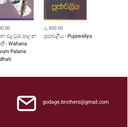
ADD TO CART
ADD TO CART
0.00
රු
600.00
න එළවුම් පාලන
පූජාවලිය - Pujawaliya
ධති - Wahana
wum Palana
dhati
godage.brothers@gmail.com