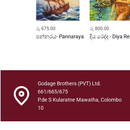
ADD TO CART
ADD TO CART
රු
675.00
රු
800.00
පන්නරය- Pannaraya
දිය රෙද්ද - Diya R
Godage Brothers (PVT) Ltd.
661/665/675
P.de S Kularatne Mawatha, Colombo
10