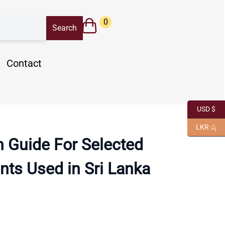
0
Contact
USD $
LKR රු
on Guide For Selected
nts Used in Sri Lanka