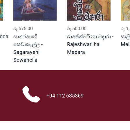
i
n
a
l
ADD TO CART
ADD TO CART
P
රු
575.00
රු
500.00
රු
1,
l
edda
සාගරයෙහි
රාජේශ්වරී හා මදාරා -
සාලි
a
සෙවණැල්ල -
Rajeshwari ha
Mal
n
Sagarayehi
Madara
t
Sewanella
s
U
s
e
d
+94 112 685369
i
n
S
r
i