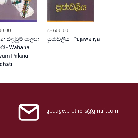
ADD TO CART
ADD TO CART
0.00
රු
600.00
න එළවුම් පාලන
පූජාවලිය - Pujawaliya
ධති - Wahana
wum Palana
dhati
godage.brothers@gmail.com