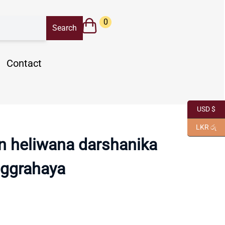
0
Contact
USD $
LKR රු
n heliwana darshanika
iggrahaya