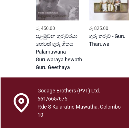
ADD TO CART
ADD TO CART
රු
450.00
රු
825.00
පළමුවන ගුරුවරයා
ගුරු තරුව - Guru
හෙවත් ගුරු ගීතය -
Tharuwa
Palamuwana
Guruwaraya hewath
Guru Geethaya
Godage Brothers (PVT) Ltd.
661/665/675
P.de S Kularatne Mawatha, Colombo
10