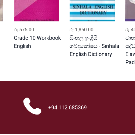
r
a
h
a
ADD TO CART
ADD TO CART
y
රු
575.00
රු
1,850.00
රු
40
a
Grade 10 Workbook -
සිංහල ඉංග්‍රීසි
වාහ
q
English
ශබ්දකෝෂය - Sinhala
පද්
u
English Dictionary
Ela
a
Pad
n
t
i
t
y
+94 112 685369