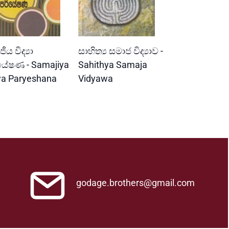
READ MORE
READ MORE
ීය විද්‍යා
සාහිත්‍ය සමාජ විද්‍යාව -
යේෂණ - Samajiya
Sahithya Samaja
ya Paryeshana
Vidyawa
godage.brothers@gmail.com