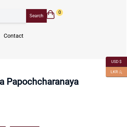
0
Contact
USD $
LKR රු
ra Papochcharanaya