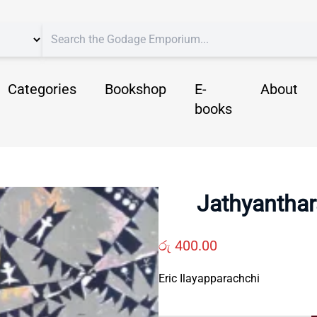
Categories
Bookshop
E-
About
books
Jathyantha
රු
400.00
Eric Ilayapparachchi