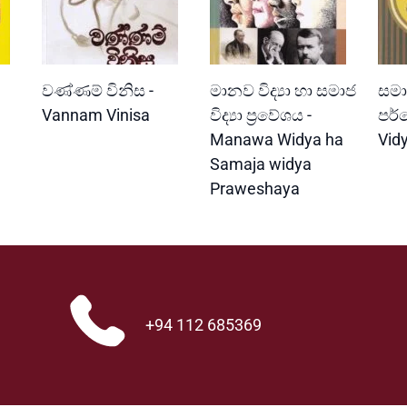
READ MORE
READ MORE
වණ්ණම් විනිස -
මානව විද්‍යා හා සමාජ
සමාජ
Vannam Vinisa
විද්‍යා ප්‍රවේශය -
පර්
Manawa Widya ha
Vid
Samaja widya
Praweshaya
+94 112 685369