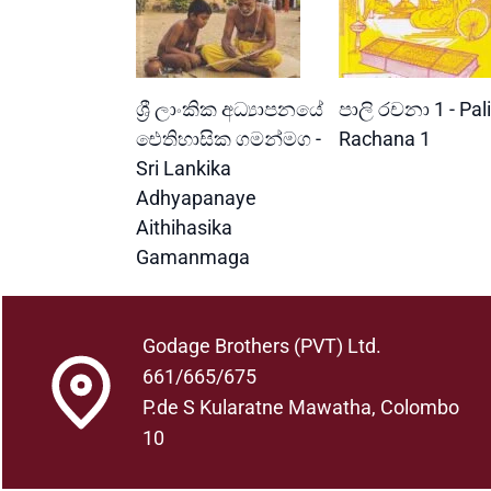
READ MORE
READ MORE
ශ්‍රී ලාංකික අධ්‍යාපනයේ
පාලි රචනා 1 - Pali
ඓතිහාසික ගමන්මග -
Rachana 1
Sri Lankika
Adhyapanaye
Aithihasika
Gamanmaga
Godage Brothers (PVT) Ltd.
661/665/675
P.de S Kularatne Mawatha, Colombo
10