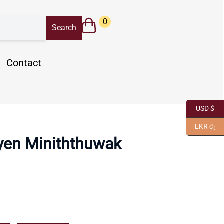
0
Contact
USD $
LKR රු
yen Miniththuwak