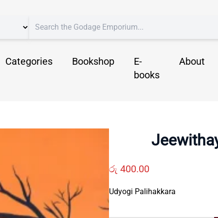
Categories
Bookshop
E-
About
books
Jeewitha
රු
400.00
Udyogi Palihakkara