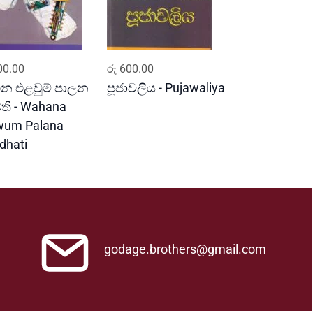
ADD TO CART
ADD TO CART
0.00
රු
600.00
න එළවුම් පාලන
පූජාවලිය - Pujawaliya
ධති - Wahana
wum Palana
dhati
godage.brothers@gmail.com