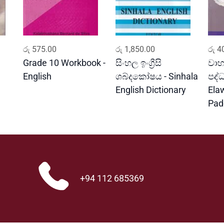
ADD TO CART
ADD TO CART
රු
575.00
රු
1,850.00
රු
40
Grade 10 Workbook -
සිංහල ඉංග්‍රීසි
වාහ
English
ශබ්දකෝෂය - Sinhala
පද්
English Dictionary
Ela
Pad
+94 112 685369