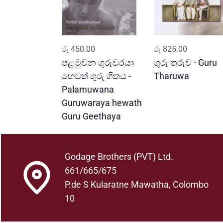
ADD TO CART
ADD TO CART
රු
450.00
රු
825.00
පළමුවන ගුරුවරයා
ගුරු තරුව - Guru
හෙවත් ගුරු ගීතය -
Tharuwa
Palamuwana
Guruwaraya hewath
Guru Geethaya
Godage Brothers (PVT) Ltd.
661/665/675
P.de S Kularatne Mawatha, Colombo
10