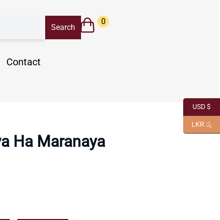
0
Contact
USD $
LKR රු
ya Ha Maranaya