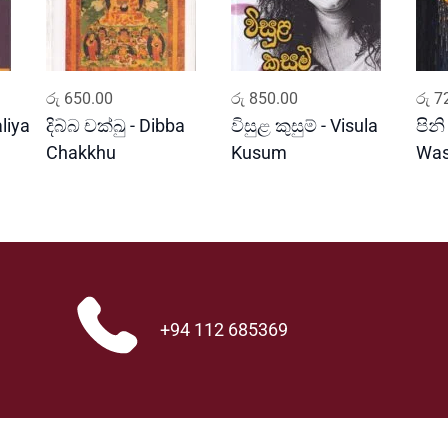
ADD TO CART
ADD TO CART
රු
650.00
රු
850.00
රු
72
liya
දිබ්බ චක්ඛු - Dibba
විසුළ කුසුම් - Visula
පිනි
Chakkhu
Kusum
Wa
+94 112 685369