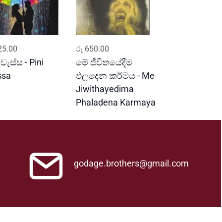
ADD TO CART
ADD TO CART
5.00
රු
650.00
 වැස්ස - Pini
මේ ජීවිතයේදීම
ssa
ඵලදෙන කර්මය - Me
Jiwithayedima
Phaladena Karmaya
godage.brothers@gmail.com