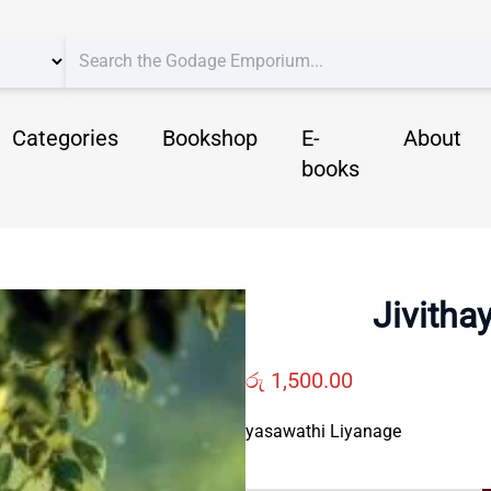
Categories
Bookshop
E-
About
books
Jivitha
රු
1,500.00
yasawathi Liyanage