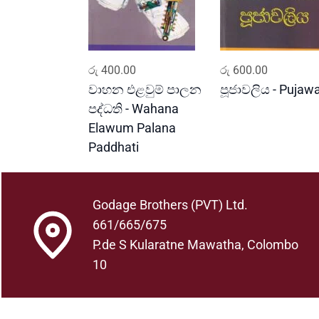
ADD TO CART
ADD TO CART
රු
400.00
රු
600.00
වාහන එළවුම් පාලන
පූජාවලිය - Pujawa
පද්ධති - Wahana
Elawum Palana
Paddhati
Godage Brothers (PVT) Ltd.
661/665/675
P.de S Kularatne Mawatha, Colombo
10