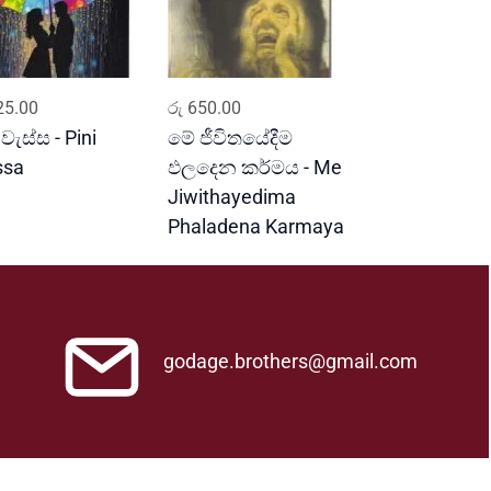
ADD TO CART
ADD TO CART
5.00
රු
650.00
 වැස්ස - Pini
මේ ජීවිතයේදීම
ssa
ඵලදෙන කර්මය - Me
Jiwithayedima
Phaladena Karmaya
godage.brothers@gmail.com