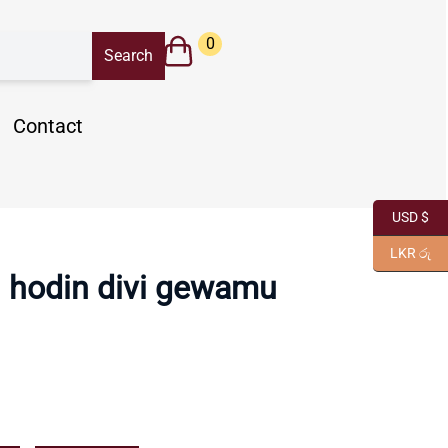
0
Contact
USD $
LKR රු
 hodin divi gewamu