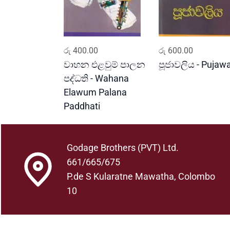
ADD TO CART
ADD TO CART
රු
400.00
රු
600.00
වාහන එළවුම් පාලන
පූජාවලිය - Pujawa
පද්ධති - Wahana
Elawum Palana
Paddhati
Godage Brothers (PVT) Ltd.
661/665/675
P.de S Kularatne Mawatha, Colombo
10