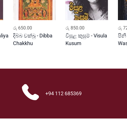
ADD TO CART
ADD TO CART
රු
650.00
රු
850.00
රු
72
liya
දිබ්බ චක්ඛු - Dibba
විසුළ කුසුම් - Visula
පිනි
Chakkhu
Kusum
Wa
+94 112 685369