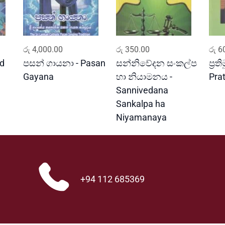
ADD TO CART
ADD TO CART
රු
4,000.00
රු
350.00
රු
60
nd
පසන් ගායනා - Pasan
සන්නිවේදන සංකල්ප
ප්‍රති
Gayana
හා නියාමනය -
Pra
Sannivedana
Sankalpa ha
Niyamanaya
+94 112 685369