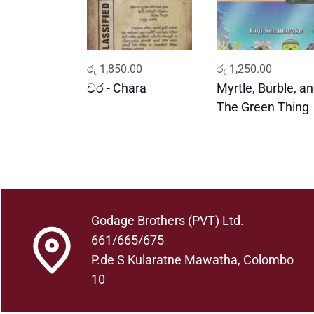
ADD TO CART
ADD TO CART
රු
1,850.00
රු
1,250.00
චර - Chara
Myrtle, Burble, a
The Green Thing
Godage Brothers (PVT) Ltd.
661/665/675
P.de S Kularatne Mawatha, Colombo
10