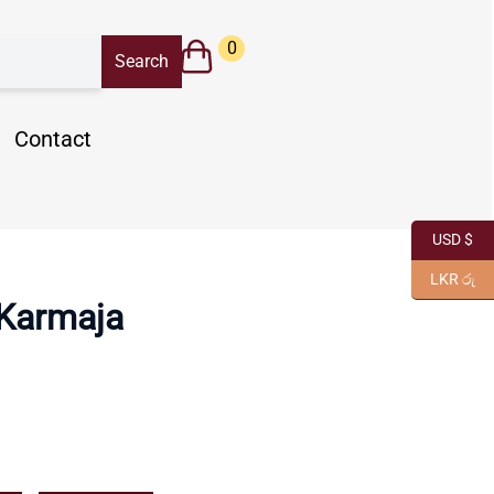
0
Contact
USD $
LKR රු
Karmaja