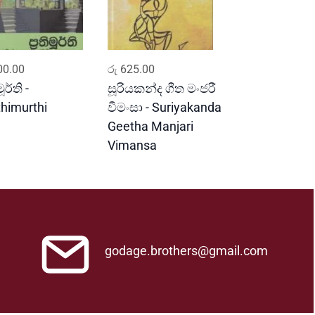
ADD TO CART
ADD TO CART
0.00
රු
625.00
මූර්ති -
සූරියකන්ද ගීත මංජරී
thimurthi
වීමංසා - Suriyakanda
Geetha Manjari
Vimansa
godage.brothers@gmail.com