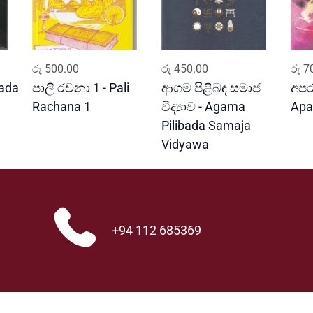
ADD TO CART
ADD TO CART
රු
500.00
රු
450.00
රු
70
ada
පාලි රචනා 1 - Pali
ආගම පිළිබඳ සමාජ
අපරා
Rachana 1
විද්‍යාව - Agama
Apa
Pilibada Samaja
Vidyawa
+94 112 685369