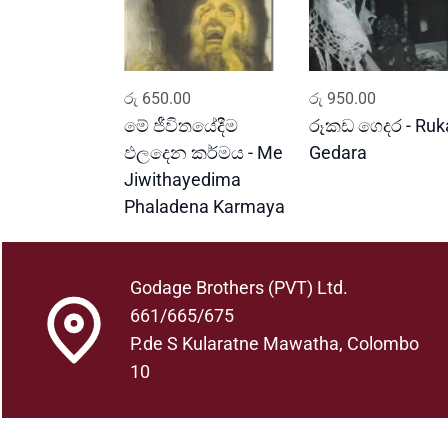
ADD TO CART
ADD TO CART
රු
650.00
රු
950.00
මේ ජීවිතයේදීම
රූකඩ ගෙදර - Ruk
ඵලදෙන කර්මය - Me
Gedara
Jiwithayedima
Phaladena Karmaya
Godage Brothers (PVT) Ltd.
661/665/675
P.de S Kularatne Mawatha, Colombo
10