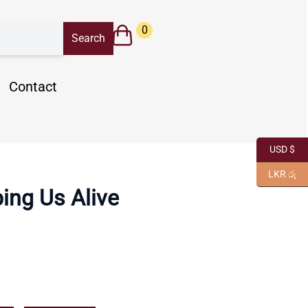
0
Contact
USD $
LKR රු
ing Us Alive