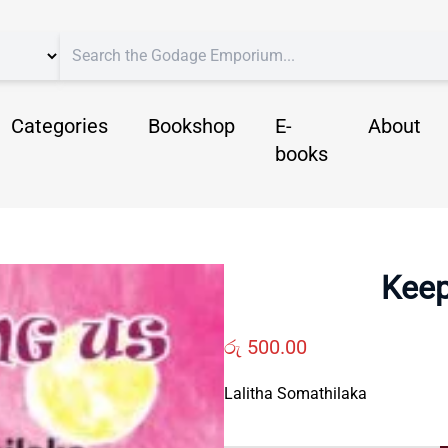
Categories
Bookshop
E-
About
books
Keep
රු
500.00
Lalitha Somathilaka