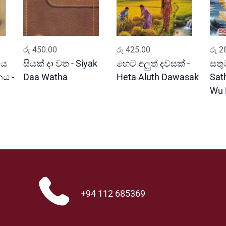
ADD TO CART
ADD TO CART
රු
450.00
රු
425.00
රු
28
වය
සියක් දා වත - Siyak
හෙට අලුත් දවසක් -
සතුට
ය -
Daa Watha
Heta Aluth Dawasak
Sat
Wu 
+94 112 685369