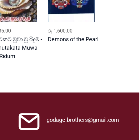
ADD TO CART
ADD TO CART
5.00
රු
1,600.00
කට මුවා වූ රිදුම් -
Demons of the Pearl
hutakata Muwa
Ridum
godage.brothers@gmail.com