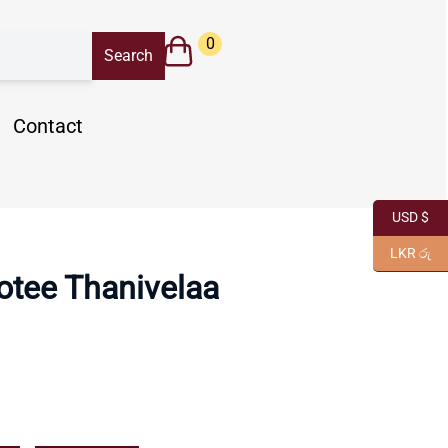
0
Contact
USD $
LKR රු
otee Thanivelaa