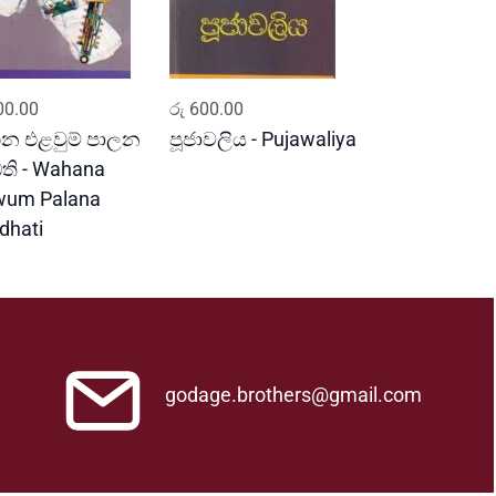
ADD TO CART
ADD TO CART
0.00
රු
600.00
න එළවුම් පාලන
පූජාවලිය - Pujawaliya
ධති - Wahana
wum Palana
dhati
godage.brothers@gmail.com