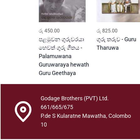
ADD TO CART
ADD TO CART
රු
450.00
රු
825.00
පළමුවන ගුරුවරයා
ගුරු තරුව - Guru
හෙවත් ගුරු ගීතය -
Tharuwa
Palamuwana
Guruwaraya hewath
Guru Geethaya
Godage Brothers (PVT) Ltd.
661/665/675
P.de S Kularatne Mawatha, Colombo
10