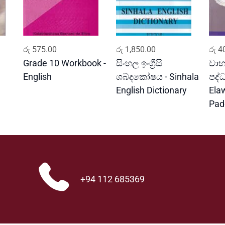
ADD TO CART
ADD TO CART
රු
575.00
රු
1,850.00
රු
40
Grade 10 Workbook -
සිංහල ඉංග්‍රීසි
වාහ
English
ශබ්දකෝෂය - Sinhala
පද්
English Dictionary
Ela
Pad
+94 112 685369