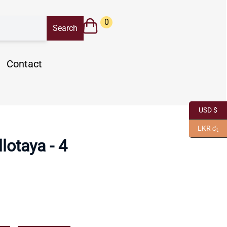
0
Contact
USD $
LKR රු
llotaya - 4