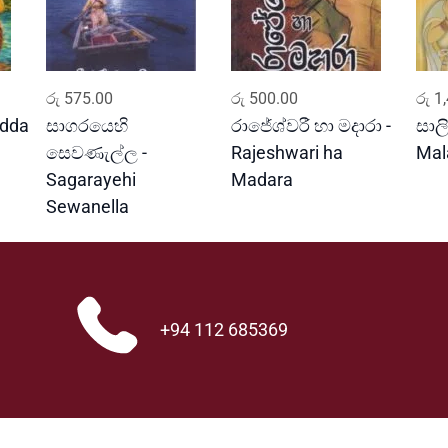
ADD TO CART
ADD TO CART
රු
575.00
රු
500.00
රු
1,
edda
සාගරයෙහි
රාජේශ්වරී හා මදාරා -
සාලි
සෙවණැල්ල -
Rajeshwari ha
Mal
Sagarayehi
Madara
Sewanella
+94 112 685369