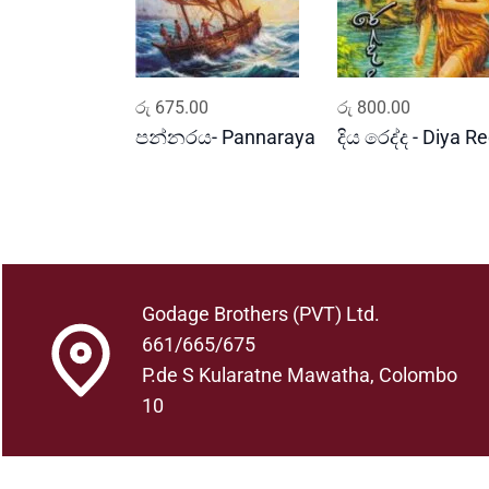
ADD TO CART
ADD TO CART
රු
675.00
රු
800.00
පන්නරය- Pannaraya
දිය රෙද්ද - Diya R
Godage Brothers (PVT) Ltd.
661/665/675
P.de S Kularatne Mawatha, Colombo
10