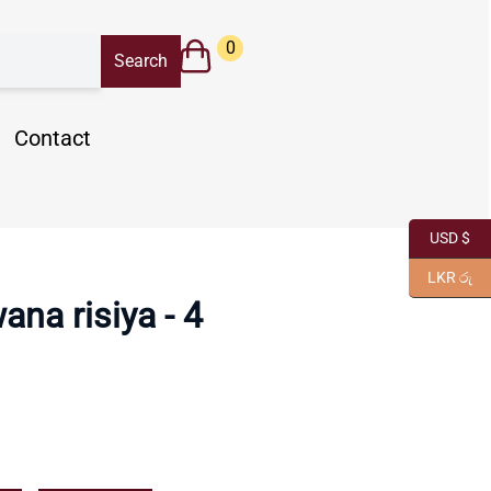
0
Contact
USD $
LKR රු
ana risiya - 4