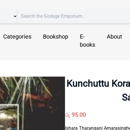
Categories
Bookshop
E-
About
books
Kunchuttu Kora
S
රු
95.00
Ishara Tharangani Amarasingh