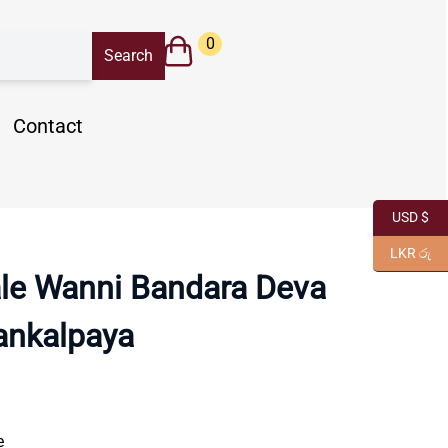
0
Contact
USD $
LKR රු
le Wanni Bandara Deva
ankalpaya
e