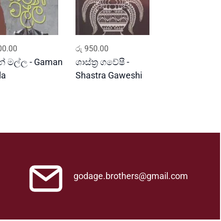
ADD TO CART
ADD TO CART
0.00
රු
950.00
් මල්ල - Gaman
ශාස්ත්‍ර ගවේෂී -
la
Shastra Gaweshi
godage.brothers@gmail.com