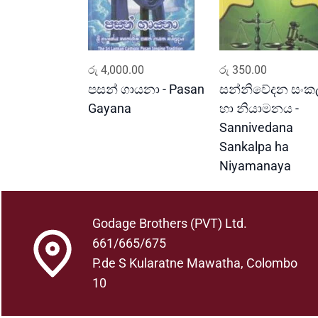
ADD TO CART
ADD TO CART
රු
4,000.00
රු
350.00
පසන් ගායනා - Pasan
සන්නිවේදන සංක
Gayana
හා නියාමනය -
Sannivedana
Sankalpa ha
Niyamanaya
Godage Brothers (PVT) Ltd.
661/665/675
P.de S Kularatne Mawatha, Colombo
10