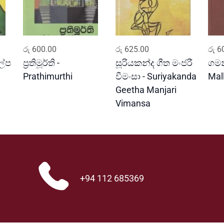
a
l
p
a
ADD TO CART
ADD TO CART
y
රු
600.00
රු
625.00
රු
60
a
ල්ප
ප්‍රතිමූර්ති -
සූරියකන්ද ගීත මංජරී
ගමන
q
Prathimurthi
වීමංසා - Suriyakanda
Mal
u
Geetha Manjari
a
Vimansa
n
t
i
t
y
+94 112 685369