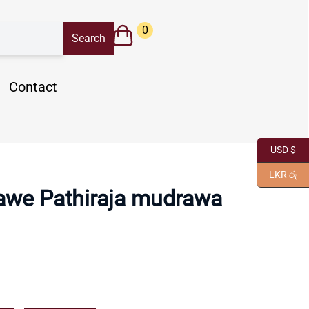
0
Contact
USD $
LKR රු
awe Pathiraja mudrawa