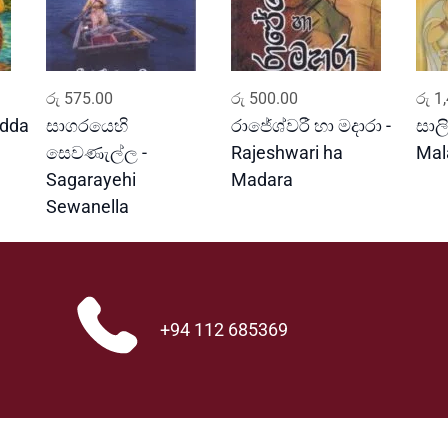
t
y
ADD TO CART
ADD TO CART
රු
575.00
රු
500.00
රු
1,
edda
සාගරයෙහි
රාජේශ්වරී හා මදාරා -
සාලි
සෙවණැල්ල -
Rajeshwari ha
Mal
Sagarayehi
Madara
Sewanella
+94 112 685369