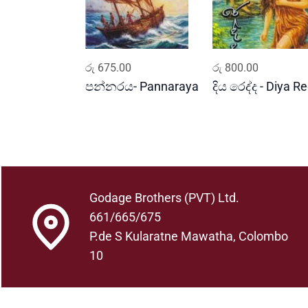
ADD TO CART
ADD TO CART
රු
675.00
රු
800.00
පන්නරය- Pannaraya
දිය රෙද්ද - Diya R
Godage Brothers (PVT) Ltd.
661/665/675
P.de S Kularatne Mawatha, Colombo
10