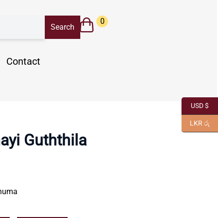
0
Contact
USD $
LKR රු
yi Guththila
dhuma