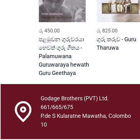
ADD TO CART
ADD TO CART
රු
450.00
රු
825.00
පළමුවන ගුරුවරයා
ගුරු තරුව - Guru
හෙවත් ගුරු ගීතය -
Tharuwa
Palamuwana
Guruwaraya hewath
Guru Geethaya
Godage Brothers (PVT) Ltd.
661/665/675
P.de S Kularatne Mawatha, Colombo
10