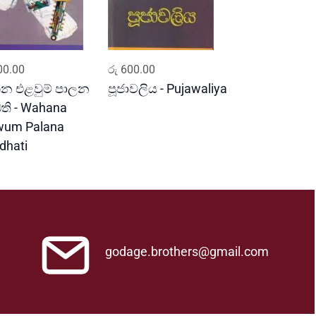
ADD TO CART
ADD TO CART
0.00
රු
600.00
න එළවුම් පාලන
පූජාවලිය - Pujawaliya
ධති - Wahana
wum Palana
dhati
godage.brothers@gmail.com