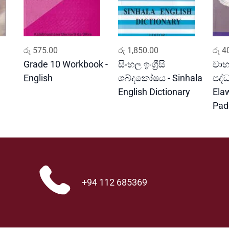
ADD TO CART
ADD TO CART
රු
575.00
රු
1,850.00
රු
40
Grade 10 Workbook -
සිංහල ඉංග්‍රීසි
වාහ
English
ශබ්දකෝෂය - Sinhala
පද්
English Dictionary
Ela
Pad
+94 112 685369