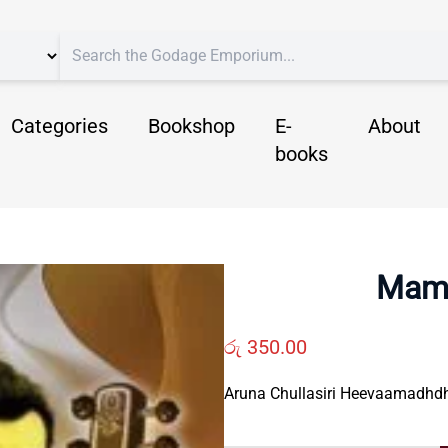
Categories
Bookshop
E-
About
books
Mama
රු
350.00
Aruna Chullasiri Heevaamadh