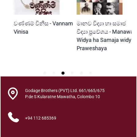
r
a
d
READ MORE
READ MORE
වණ්ණම් විනිස - Vannam
මානව විද්‍යා හා සමාජ
ස
a
y
Vinisa
විද්‍යා ප්‍රවේශය - Manawa
S
a
Widya ha Samaja widya
P
k
Praweshaya
q
u
a
n
t
i
Godage Brothers (PVT) Ltd. 661/665/675
t
P.de S Kularatne Mawatha, Colombo 10
y
+94 112 685369