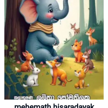
Home
About
mehemath hisaradayak