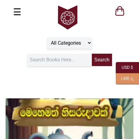
☰
USD $
LKR රු