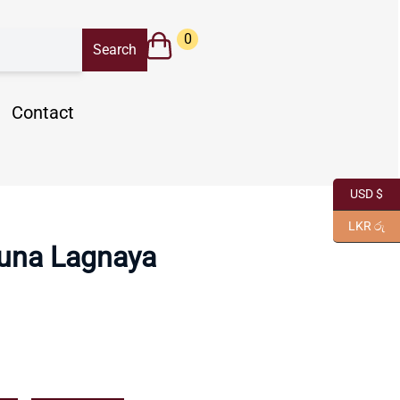
0
Contact
USD $
LKR රු
una Lagnaya