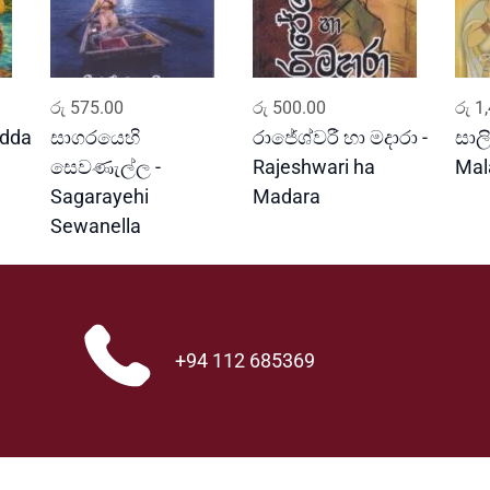
ADD TO CART
ADD TO CART
රු
575.00
රු
500.00
රු
1,
edda
සාගරයෙහි
රාජේශ්වරී හා මදාරා -
සාලි
සෙවණැල්ල -
Rajeshwari ha
Mal
Sagarayehi
Madara
Sewanella
+94 112 685369