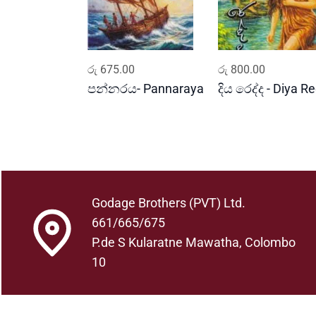
ADD TO CART
ADD TO CART
රු
675.00
රු
800.00
පන්නරය- Pannaraya
දිය රෙද්ද - Diya R
Godage Brothers (PVT) Ltd.
661/665/675
P.de S Kularatne Mawatha, Colombo
10