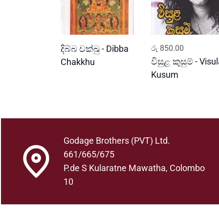
READ MORE
ADD TO CART
දිබ්බ චක්ඛු - Dibba
රු
850.00
විසුළ කුසුම් - Visu
Chakkhu
Kusum
Godage Brothers (PVT) Ltd.
661/665/675
P.de S Kularatne Mawatha, Colombo
10