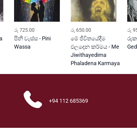
ADD TO CART
ADD TO CART
රු
725.00
රු
650.00
රු
95
la
පිනි වැස්ස - Pini
මේ ජීවිතයේදීම
රූක
Wassa
ඵලදෙන කර්මය - Me
Ged
Jiwithayedima
Phaladena Karmaya
+94 112 685369