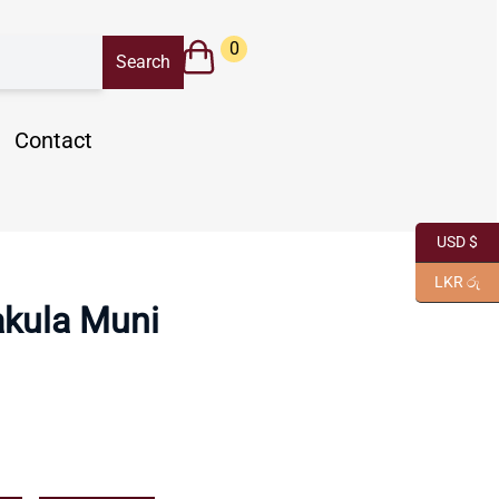
0
Contact
USD $
LKR රු
kula Muni