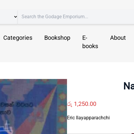
Categories
Bookshop
E-
About
books
Na
රු
1,250.00
Eric Ilayapparachchi