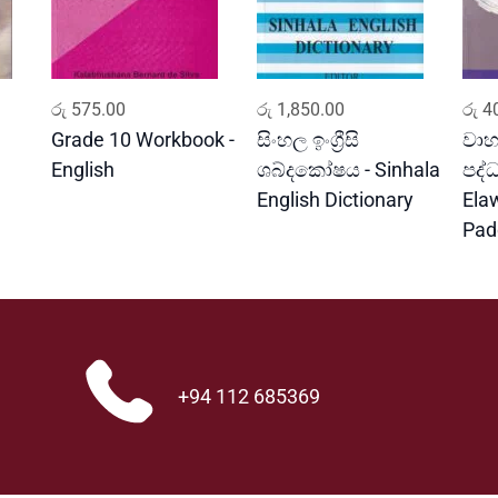
ADD TO CART
ADD TO CART
රු
575.00
රු
1,850.00
රු
40
Grade 10 Workbook -
සිංහල ඉංග්‍රීසි
වාහ
English
ශබ්දකෝෂය - Sinhala
පද්
English Dictionary
Ela
Pad
+94 112 685369