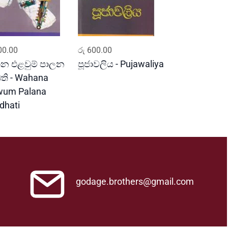
ADD TO CART
ADD TO CART
0.00
රු
600.00
න එළවුම් පාලන
පූජාවලිය - Pujawaliya
ධති - Wahana
wum Palana
dhati
godage.brothers@gmail.com