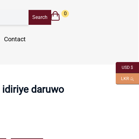
0
Contact
USD $
LKR රු
 idiriye daruwo