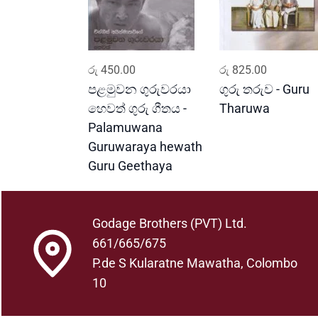
ADD TO CART
ADD TO CART
රු
450.00
රු
825.00
පළමුවන ගුරුවරයා
ගුරු තරුව - Guru
හෙවත් ගුරු ගීතය -
Tharuwa
Palamuwana
Guruwaraya hewath
Guru Geethaya
Godage Brothers (PVT) Ltd.
661/665/675
P.de S Kularatne Mawatha, Colombo
10