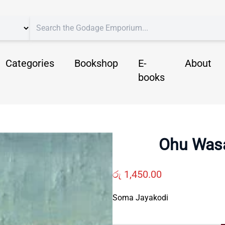
Categories
Bookshop
E-
About
books
Ohu Was
රු
1,450.00
Soma Jayakodi