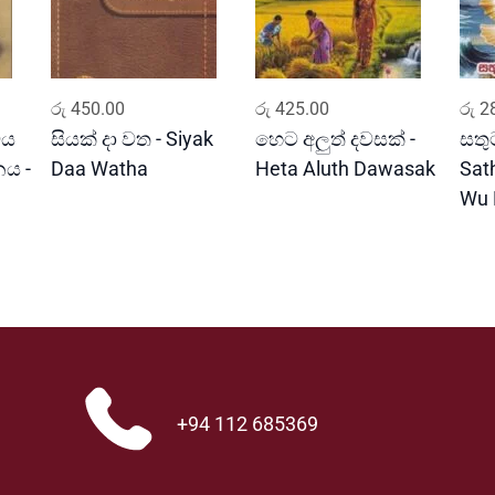
ADD TO CART
ADD TO CART
රු
450.00
රු
425.00
රු
28
වය
සියක් දා වත - Siyak
හෙට අලුත් දවසක් -
සතුට
ය -
Daa Watha
Heta Aluth Dawasak
Sat
Wu 
+94 112 685369