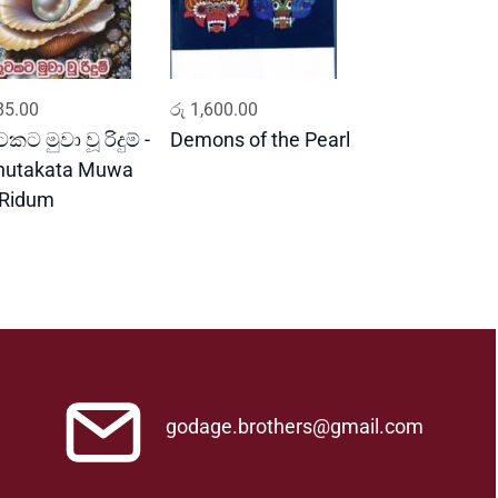
ADD TO CART
ADD TO CART
5.00
රු
1,600.00
කට මුවා වූ රිදුම් -
Demons of the Pearl
hutakata Muwa
Ridum
godage.brothers@gmail.com