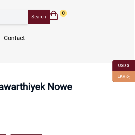
0
Contact
USD $
LKR රු
awarthiyek Nowe