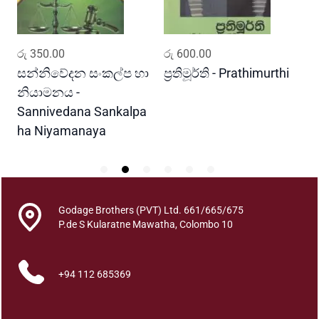
t
y
ADD TO CART
ADD TO CART
රු
350.00
රු
600.00
ර
සන්නිවේදන සංකල්ප හා
ප්‍රතිමූර්ති - Prathimurthi
ස
නියාමනය -
ව
Sannivedana Sankalpa
G
ha Niyamanaya
V
Godage Brothers (PVT) Ltd. 661/665/675
P.de S Kularatne Mawatha, Colombo 10
+94 112 685369