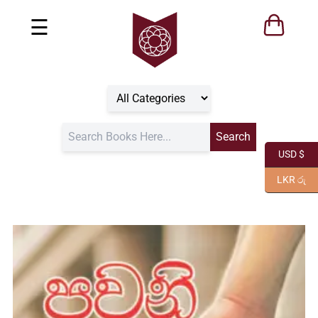
☰
USD $
LKR රු