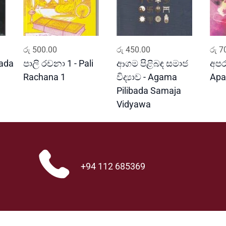
ADD TO CART
ADD TO CART
රු
500.00
රු
450.00
රු
70
ada
පාලි රචනා 1 - Pali
ආගම පිළිබඳ සමාජ
අපරා
Rachana 1
විද්‍යාව - Agama
Apa
Pilibada Samaja
Vidyawa
+94 112 685369