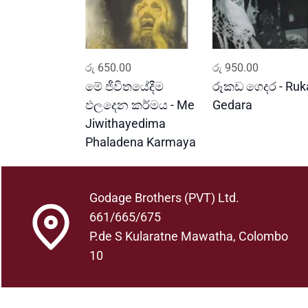
ADD TO CART
ADD TO CART
රු
650.00
රු
950.00
මේ ජීවිතයේදීම
රූකඩ ගෙදර - Ruk
ඵලදෙන කර්මය - Me
Gedara
Jiwithayedima
Phaladena Karmaya
Godage Brothers (PVT) Ltd.
661/665/675
P.de S Kularatne Mawatha, Colombo
10