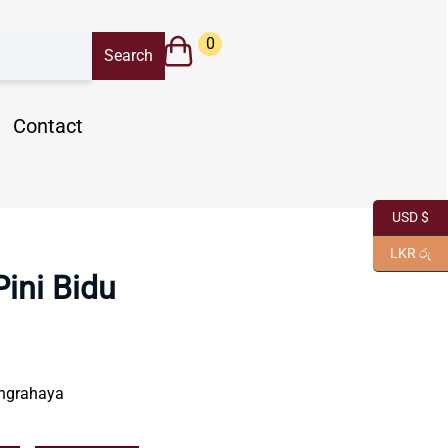
0
Contact
USD $
LKR රු
Pini Bidu
angrahaya