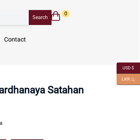
0
Contact
USD $
LKR රු
ardhanaya Satahan
a