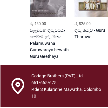
ADD TO CART
ADD TO CART
රු
450.00
රු
825.00
පළමුවන ගුරුවරයා
ගුරු තරුව - Guru
හෙවත් ගුරු ගීතය -
Tharuwa
Palamuwana
Guruwaraya hewath
Guru Geethaya
Godage Brothers (PVT) Ltd.
661/665/675
P.de S Kularatne Mawatha, Colombo
10