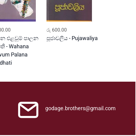
ADD TO CART
ADD TO CART
0.00
රු
600.00
න එළවුම් පාලන
පූජාවලිය - Pujawaliya
ධති - Wahana
wum Palana
dhati
godage.brothers@gmail.com