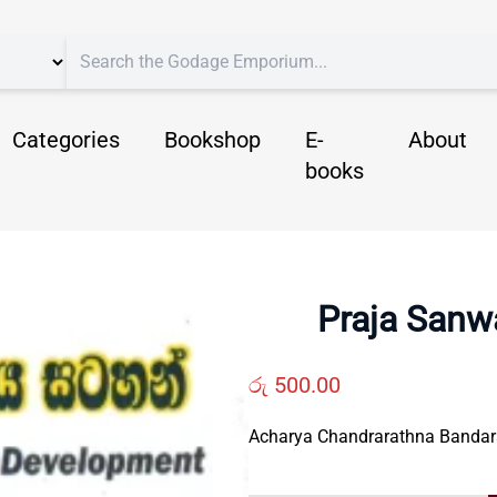
Categories
Bookshop
E-
About
books
Praja Sanw
රු
500.00
Acharya Chandrarathna Bandar