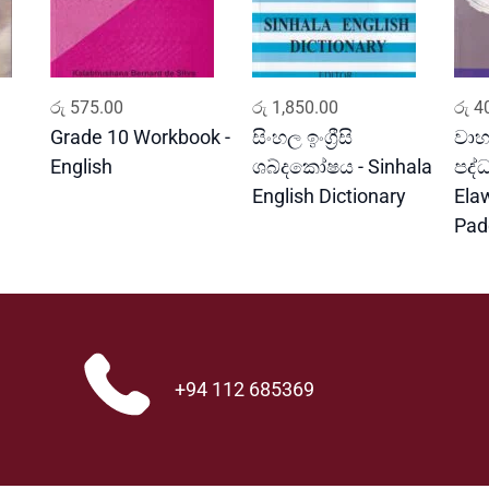
ADD TO CART
ADD TO CART
රු
575.00
රු
1,850.00
රු
40
Grade 10 Workbook -
සිංහල ඉංග්‍රීසි
වාහ
English
ශබ්දකෝෂය - Sinhala
පද්
English Dictionary
Ela
Pad
+94 112 685369