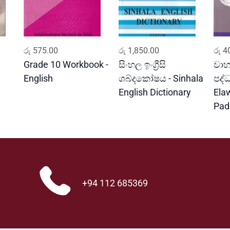
ADD TO CART
ADD TO CART
රු
575.00
රු
1,850.00
රු
40
Grade 10 Workbook -
සිංහල ඉංග්‍රීසි
වාහ
English
ශබ්දකෝෂය - Sinhala
පද්
English Dictionary
Ela
Pad
+94 112 685369