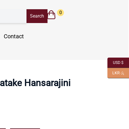
0
Contact
USD $
LKR රු
take Hansarajini