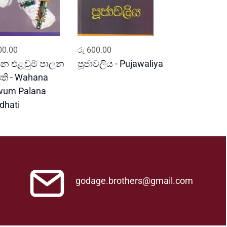
ADD TO CART
ADD TO CART
0.00
රු
600.00
න එළවුම් පාලන
පූජාවලිය - Pujawaliya
ධති - Wahana
wum Palana
dhati
godage.brothers@gmail.com