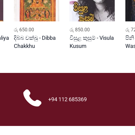
ADD TO CART
ADD TO CART
රු
650.00
රු
850.00
රු
72
liya
දිබ්බ චක්ඛු - Dibba
විසුළ කුසුම් - Visula
පිනි
Chakkhu
Kusum
Wa
+94 112 685369