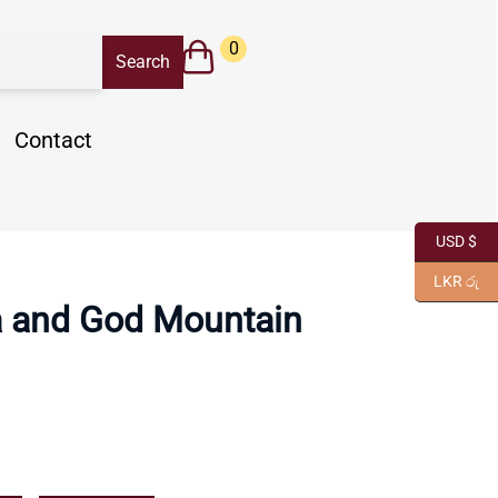
0
Contact
USD $
LKR රු
a and God Mountain