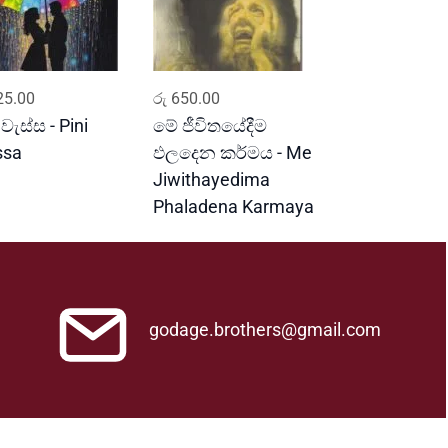
ADD TO CART
ADD TO CART
5.00
රු
650.00
 වැස්ස - Pini
මේ ජීවිතයේදීම
ssa
ඵලදෙන කර්මය - Me
Jiwithayedima
Phaladena Karmaya
godage.brothers@gmail.com