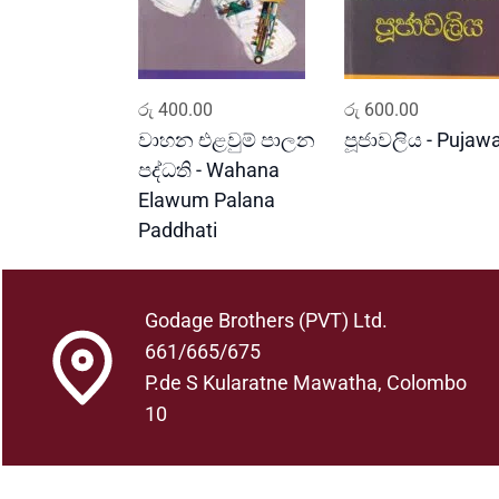
ADD TO CART
ADD TO CART
රු
400.00
රු
600.00
වාහන එළවුම් පාලන
පූජාවලිය - Pujawa
පද්ධති - Wahana
Elawum Palana
Paddhati
Godage Brothers (PVT) Ltd.
661/665/675
P.de S Kularatne Mawatha, Colombo
10