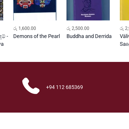
l
a
l
m
ADD TO CART
ADD TO CART
a
රු
1,600.00
රු
2,500.00
රු
2,
n
ම් -
Demons of the Pearl
Buddha and Derrida
Väl
a
wa
Saṅ
k
a
r
a
n
a
+94 112 685369
y
a
q
u
a
n