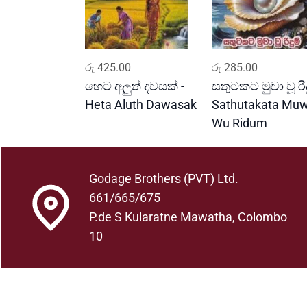
ADD TO CART
ADD TO CART
රු
425.00
රු
285.00
හෙට අලුත් දවසක් -
සතුටකට මුවා වූ රිදු
Heta Aluth Dawasak
Sathutakata Mu
Wu Ridum
Godage Brothers (PVT) Ltd.
661/665/675
P.de S Kularatne Mawatha, Colombo
10