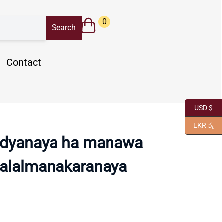
0
Contact
USD $
LKR රු
adyanaya ha manawa
alalmanakaranaya