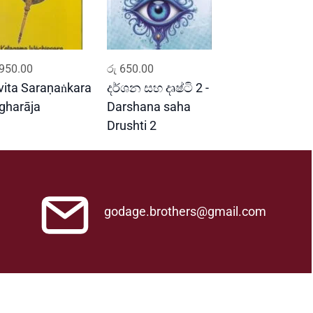
ADD TO CART
ADD TO CART
950.00
රු
650.00
ivita Saraṇaṅkara
දර්ශන සහ දෘෂ්ටි 2 -
gharāja
Darshana saha
Drushti 2
godage.brothers@gmail.com